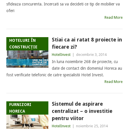
sfideaza concurenta. Incercati sa va decideti ce tip de mobilier va
oferi
Read More
Stiai ca ai ratat 8 proiecte in
HOTELURI ÎN
fiecare zi?
CONSTRUCȚIE
HotelInvest
|
decembrie 3, 2014
In luna noiembrie 268 de proiecte, cu
date de contact din domeniul Horeca au
fost verificate telefonic de catre specialistii Hotel Invest.
Read More
Sistemul de aspirare
FURNIZORI
centralizat – o investitie
HORECA
pentru viitor
HotelInvest
|
noiembrie 25, 2014