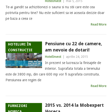
HotelInvest
|
mai 5, 2015
Te-ai gandit sa achizitionezi o sauna si nu stii care este cea
potrivita pentru tine? Nu este suficient sa iei aceasta decizie doar
pe baza a ceea ce
Read More
Pensiune cu 22 de camere,
HOTELURI ÎN
am nevoie de dotari!
CONSTRUCȚIE
HotelInvest
|
aprilie 24, 2015
In prezent se lucreaza la finisajele de
interior. Suprafata totala a terenului
este de 3800 mp, din care 600 mp vor fi suprafata construita.
Pensiunea are regim de
Read More
2015 vs. 2014 la Mobexpert
FURNIZORI
Horeca
HORECA