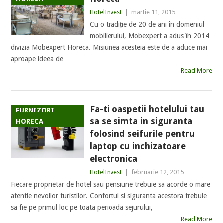
HotelInvest
|
martie 11, 2015
Cu o tradiție de 20 de ani în domeniul
mobilierului, Mobexpert a adus în 2014
divizia Mobexpert Horeca. Misiunea acesteia este de a aduce mai
aproape ideea de
Read More
Fa-ti oaspetii hotelului tau
FURNIZORI
sa se simta in siguranta
HORECA
folosind seifurile pentru
laptop cu inchizatoare
electronica
HotelInvest
|
februarie 12, 2015
Fiecare proprietar de hotel sau pensiune trebuie sa acorde o mare
atentie nevoilor turistilor. Confortul si siguranta acestora trebuie
sa fie pe primul loc pe toata perioada sejurului,
Read More