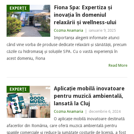
Fiona Spa: Expertiza și
EXPERȚI
inovația în domeniul
relaxării și wellness-ului
Cozma Anamaria
|
ianuarie 9, 2025
Importanța alegerii informate atunci
când vine vorba de produse dedicate relaxării și sănătății, precum
căzile cu hidromasaj și soluțiile SPA. Cu o vastă experiență în
acest domeniu, Fiona
Read More
Aplicație mobilă inovatoare
EXPERȚI
pentru muzică ambientală,
lansată la Cluj
Cozma Anamaria
|
decembrie 6, 2024
O aplicație mobilă inovatoare destinată
afacerilor din România, care oferă muzică ambientală pentru
spațiile comerciale și reduce la jumătate costurile de licență, a fost