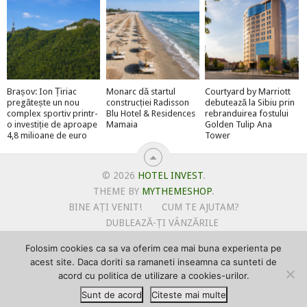
Brașov: Ion Țiriac
Monarc dă startul
Courtyard by Marriott
pregătește un nou
construcției Radisson
debutează la Sibiu prin
complex sportiv printr-
Blu Hotel & Residences
rebranduirea fostului
o investiție de aproape
Mamaia
Golden Tulip Ana
4,8 milioane de euro
Tower
© 2026
HOTEL INVEST
.
THEME BY
MYTHEMESHOP
.
BINE AȚI VENIT!
CUM TE AJUTAM?
DUBLEAZĂ-ȚI VÂNZĂRILE
OFERTE PENTRU ȘANTIERUL TĂU
Folosim cookies ca sa va oferim cea mai buna experienta pe
POLITICA DE UTILIZARE COOKIE-URI
acest site. Daca doriti sa ramaneti inseamna ca sunteti de
PRIMEȘTI GRATUIT MEGA-CADOURI LA ABONARE
acord cu politica de utilizare a cookies-urilor.
PROMOVEAZĂ-TE PE HOTELINVEST
PSPDCP
Sunt de acord
Citeste mai multe
TERMENI SI CONDITII