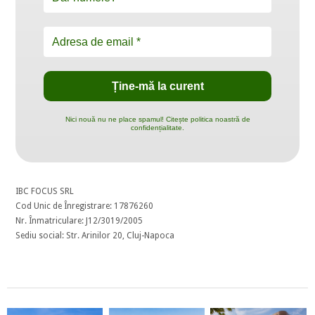
Nici nouă nu ne place spamul! Citește politica noastră de
confidențialitate.
IBC FOCUS SRL
Cod Unic de Înregistrare: 17876260
Nr. Înmatriculare: J12/3019/2005
Sediu social: Str. Arinilor 20, Cluj-Napoca