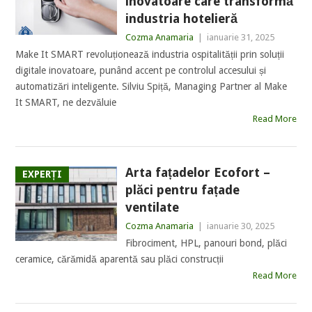
inovatoare care transformă
industria hotelieră
Cozma Anamaria
|
ianuarie 31, 2025
Make It SMART revoluționează industria ospitalității prin soluții
digitale inovatoare, punând accent pe controlul accesului și
automatizări inteligente. Silviu Spiță, Managing Partner al Make
It SMART, ne dezvăluie
Read More
Arta fațadelor Ecofort –
EXPERȚI
plăci pentru fațade
ventilate
Cozma Anamaria
|
ianuarie 30, 2025
Fibrociment, HPL, panouri bond, plăci
ceramice, cărămidă aparentă sau plăci construcții
Read More