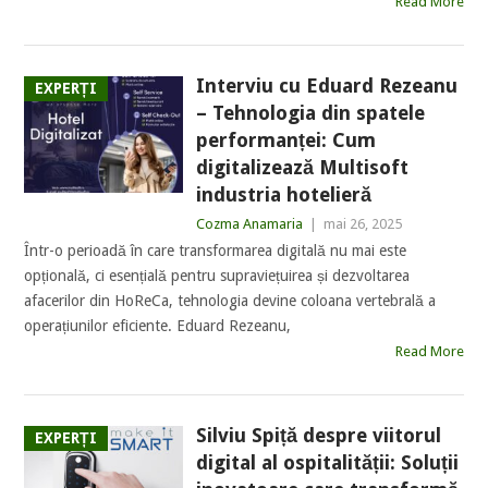
Read More
Interviu cu Eduard Rezeanu
EXPERȚI
– Tehnologia din spatele
performanței: Cum
digitalizează Multisoft
industria hotelieră
Cozma Anamaria
|
mai 26, 2025
Într-o perioadă în care transformarea digitală nu mai este
opțională, ci esențială pentru supraviețuirea și dezvoltarea
afacerilor din HoReCa, tehnologia devine coloana vertebrală a
operațiunilor eficiente. Eduard Rezeanu,
Read More
Silviu Spiță despre viitorul
EXPERȚI
digital al ospitalității: Soluții