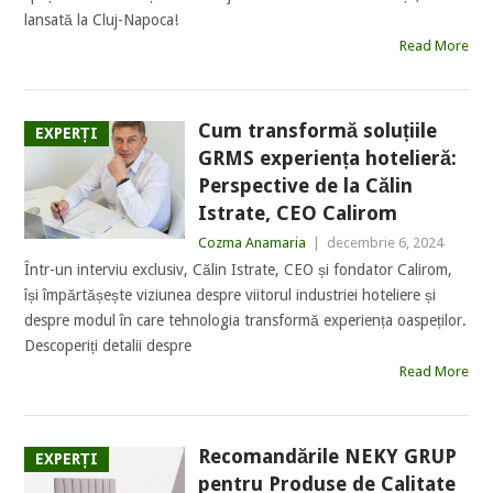
lansată la Cluj-Napoca!
Read More
Cum transformă soluțiile
EXPERȚI
GRMS experiența hotelieră:
Perspective de la Călin
Istrate, CEO Calirom
Cozma Anamaria
|
decembrie 6, 2024
Într-un interviu exclusiv, Călin Istrate, CEO și fondator Calirom,
își împărtășește viziunea despre viitorul industriei hoteliere și
despre modul în care tehnologia transformă experiența oaspeților.
Descoperiți detalii despre
Read More
Recomandările NEKY GRUP
EXPERȚI
pentru Produse de Calitate