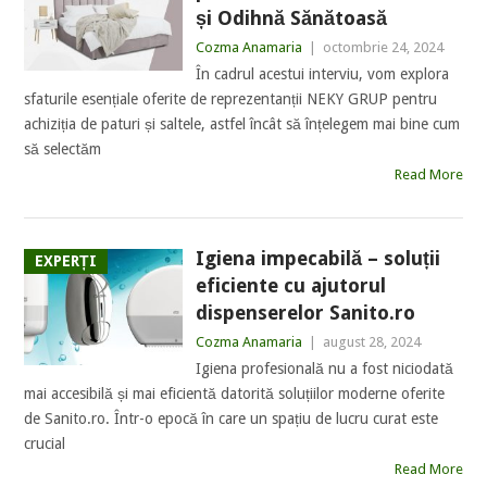
și Odihnă Sănătoasă
Cozma Anamaria
|
octombrie 24, 2024
În cadrul acestui interviu, vom explora
sfaturile esențiale oferite de reprezentanții NEKY GRUP pentru
achiziția de paturi și saltele, astfel încât să înțelegem mai bine cum
să selectăm
Read More
Igiena impecabilă – soluții
EXPERȚI
eficiente cu ajutorul
dispenserelor Sanito.ro
Cozma Anamaria
|
august 28, 2024
Igiena profesională nu a fost niciodată
mai accesibilă și mai eficientă datorită soluțiilor moderne oferite
de Sanito.ro. Într-o epocă în care un spațiu de lucru curat este
crucial
Read More