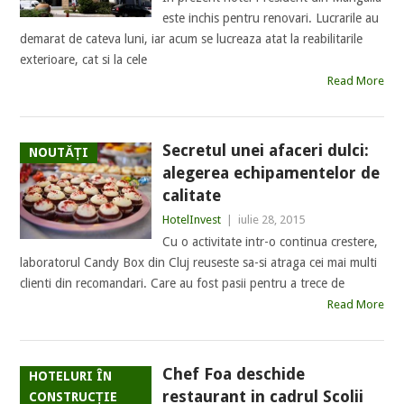
este inchis pentru renovari. Lucrarile au
demarat de cateva luni, iar acum se lucreaza atat la reabilitarile
exterioare, cat si la cele
Read More
Secretul unei afaceri dulci:
NOUTĂȚI
alegerea echipamentelor de
calitate
HotelInvest
|
iulie 28, 2015
Cu o activitate intr-o continua crestere,
laboratorul Candy Box din Cluj reuseste sa-si atraga cei mai multi
clienti din recomandari. Care au fost pasii pentru a trece de
Read More
Chef Foa deschide
HOTELURI ÎN
restaurant in cadrul Scolii
CONSTRUCȚIE