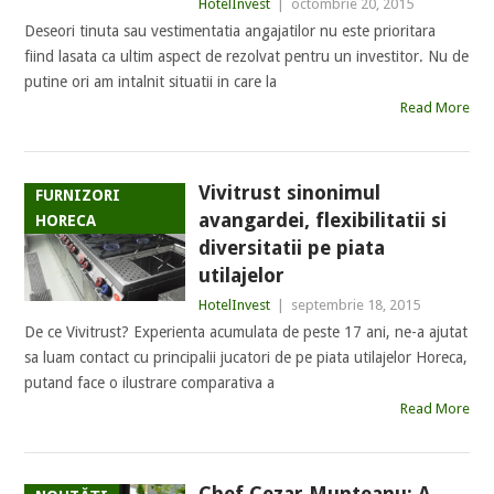
HotelInvest
|
octombrie 20, 2015
Deseori tinuta sau vestimentatia angajatilor nu este prioritara
fiind lasata ca ultim aspect de rezolvat pentru un investitor. Nu de
putine ori am intalnit situatii in care la
Read More
Vivitrust sinonimul
FURNIZORI
avangardei, flexibilitatii si
HORECA
diversitatii pe piata
utilajelor
HotelInvest
|
septembrie 18, 2015
De ce Vivitrust? Experienta acumulata de peste 17 ani, ne-a ajutat
sa luam contact cu principalii jucatori de pe piata utilajelor Horeca,
putand face o ilustrare comparativa a
Read More
Chef Cezar Munteanu: A