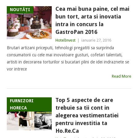
Cea mai buna paine, cel mai
NOUTĂȚI
bun tort, arta si inovatia
intra in concurs la
GastroPan 2016
HotelInvest
|
ianuarie 27, 2016
Brutari artizani priceputi, tehnologi pregatiti sa surprinda
consumatorii cu cele mai inovatoare gusturi, cofetari talentati,
artisti in decorarea torturilor si bucatari plini de idei indraznete se
vor intrece
Read More
Top 5 aspecte de care
FURNIZORI
trebuie sa tii cont in
HORECA
alegerea vestimentatiei
pentru investitia ta
Ho.Re.Ca