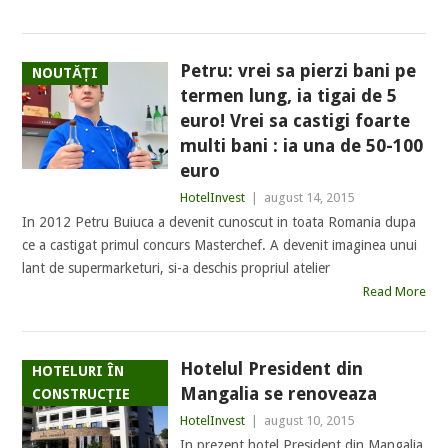
Petru: vrei sa pierzi bani pe
NOUTĂȚI
termen lung, ia tigai de 5
euro! Vrei sa castigi foarte
multi bani : ia una de 50-100
euro
HotelInvest
|
august 14, 2015
In 2012 Petru Buiuca a devenit cunoscut in toata Romania dupa
ce a castigat primul concurs Masterchef. A devenit imaginea unui
lant de supermarketuri, si-a deschis propriul atelier
Read More
Hotelul President din
HOTELURI ÎN
Mangalia se renoveaza
CONSTRUCȚIE
HotelInvest
|
august 10, 2015
In prezent hotel President din Mangalia