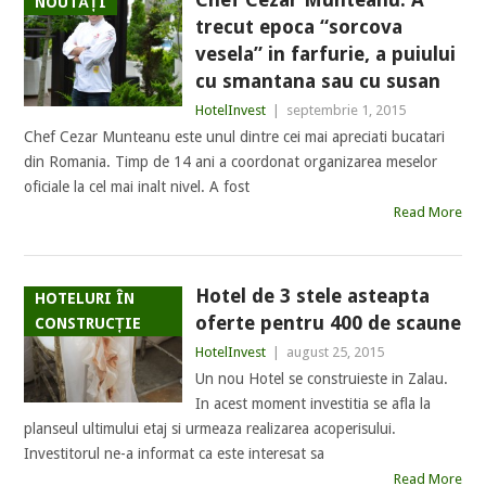
NOUTĂȚI
trecut epoca “sorcova
vesela” in farfurie, a puiului
cu smantana sau cu susan
HotelInvest
|
septembrie 1, 2015
Chef Cezar Munteanu este unul dintre cei mai apreciati bucatari
din Romania. Timp de 14 ani a coordonat organizarea meselor
oficiale la cel mai inalt nivel. A fost
Read More
Hotel de 3 stele asteapta
HOTELURI ÎN
oferte pentru 400 de scaune
CONSTRUCȚIE
HotelInvest
|
august 25, 2015
Un nou Hotel se construieste in Zalau.
In acest moment investitia se afla la
planseul ultimului etaj si urmeaza realizarea acoperisului.
Investitorul ne-a informat ca este interesat sa
Read More