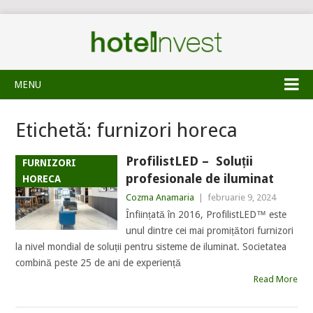
MENU
Etichetă:
furnizori horeca
ProfilistLED – Soluții
FURNIZORI
profesionale de iluminat
HORECA
Cozma Anamaria
|
februarie 9, 2024
Înființată în 2016, ProfilistLED™ este
unul dintre cei mai promițători furnizori
la nivel mondial de soluții pentru sisteme de iluminat. Societatea
combină peste 25 de ani de experiență
Read More