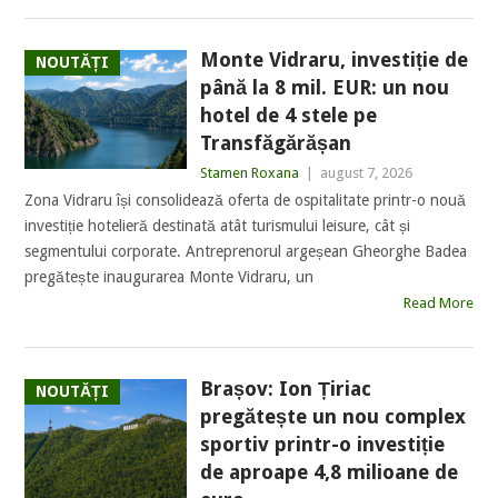
Monte Vidraru, investiție de
NOUTĂȚI
până la 8 mil. EUR: un nou
hotel de 4 stele pe
Transfăgărășan
Stamen Roxana
|
august 7, 2026
Zona Vidraru își consolidează oferta de ospitalitate printr-o nouă
investiție hotelieră destinată atât turismului leisure, cât și
segmentului corporate. Antreprenorul argeșean Gheorghe Badea
pregătește inaugurarea Monte Vidraru, un
Read More
Brașov: Ion Țiriac
NOUTĂȚI
pregătește un nou complex
sportiv printr-o investiție
de aproape 4,8 milioane de