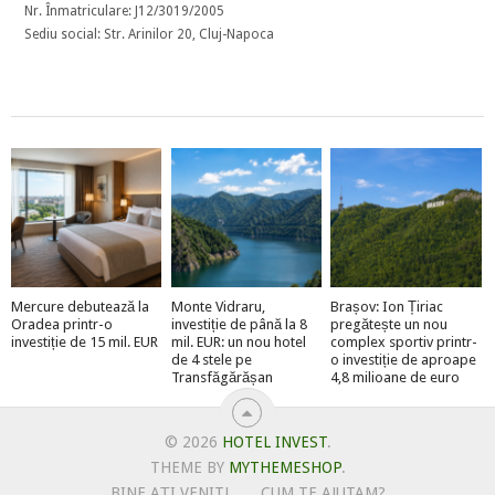
Nr. Înmatriculare: J12/3019/2005
Sediu social: Str. Arinilor 20, Cluj-Napoca
Mercure debutează la
Monte Vidraru,
Brașov: Ion Țiriac
Oradea printr-o
investiție de până la 8
pregătește un nou
investiție de 15 mil. EUR
mil. EUR: un nou hotel
complex sportiv printr-
de 4 stele pe
o investiție de aproape
Transfăgărășan
4,8 milioane de euro
© 2026
HOTEL INVEST
.
THEME BY
MYTHEMESHOP
.
BINE AȚI VENIT!
CUM TE AJUTAM?