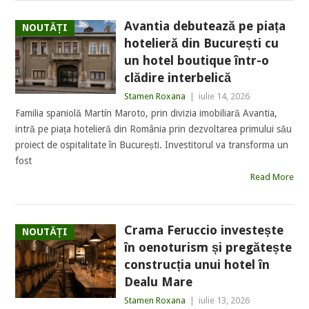
Avantia debutează pe piața
NOUTĂȚI
hotelieră din București cu
un hotel boutique într-o
clădire interbelică
Stamen Roxana
|
iulie 14, 2026
Familia spaniolă Martín Maroto, prin divizia imobiliară Avantia,
intră pe piața hotelieră din România prin dezvoltarea primului său
proiect de ospitalitate în București. Investitorul va transforma un
fost
Read More
Crama Feruccio investește
NOUTĂȚI
în oenoturism și pregătește
construcția unui hotel în
Dealu Mare
Stamen Roxana
|
iulie 13, 2026