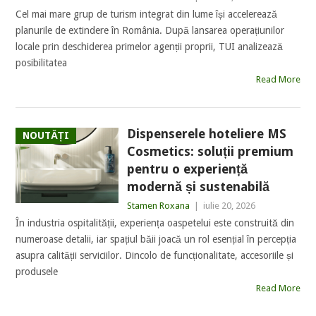
Cel mai mare grup de turism integrat din lume își accelerează
planurile de extindere în România. După lansarea operațiunilor
locale prin deschiderea primelor agenții proprii, TUI analizează
posibilitatea
Read More
Dispenserele hoteliere MS
NOUTĂȚI
Cosmetics: soluții premium
pentru o experiență
modernă și sustenabilă
Stamen Roxana
|
iulie 20, 2026
În industria ospitalității, experiența oaspetelui este construită din
numeroase detalii, iar spațiul băii joacă un rol esențial în percepția
asupra calității serviciilor. Dincolo de funcționalitate, accesoriile și
produsele
Read More