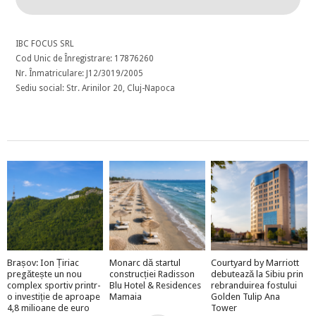
IBC FOCUS SRL
Cod Unic de Înregistrare: 17876260
Nr. Înmatriculare: J12/3019/2005
Sediu social: Str. Arinilor 20, Cluj-Napoca
Brașov: Ion Țiriac
Monarc dă startul
Courtyard by Marriott
pregătește un nou
construcției Radisson
debutează la Sibiu prin
complex sportiv printr-
Blu Hotel & Residences
rebranduirea fostului
o investiție de aproape
Mamaia
Golden Tulip Ana
4,8 milioane de euro
Tower