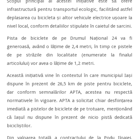
Scopul principal al acestei inițiative este să ofere
infrastructură pentru transportul ecologic, facilitând astfel
deplasarea cu bicicleta și altor vehicule electrice ușoare la
nivel local, conform detaliilor stipulate în caietul de sarcini.
Pista de biciclete de pe Drumul Național 24 va fi
generoasă, având o lățime de 2,4 metri, în timp ce pistele
de pe străzile din localitate (enumerate la finalul
articolului) vor avea o lățime de 1,2 metri.
Această inițiativă vine în contextul în care municipiul Iași
dispune în prezent de 26,5 km de piste pentru biciclete,
dar conform semnalărilor APTA, acestea nu respectă
normativele în vigoare. APTA a solicitat chiar desființarea
imediată a pistelor de biciclete de pe trotuare, menționând
că Iașul nu dispune în prezent de nicio pistă dedicată
bicicliștilor.
Din valoarea totală a contractului de la Podu Iloaiei,