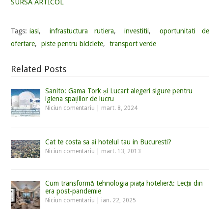
SURSA ARTICOL
Tags:
iasi
,
infrastuctura rutiera
,
investitii
,
oportunitati de
ofertare
,
piste pentru biciclete
,
transport verde
Related Posts
Sanito: Gama Tork și Lucart alegeri sigure pentru
igiena spațiilor de lucru
Niciun comentariu
|
mart. 8, 2024
Cat te costa sa ai hotelul tau in Bucuresti?
Niciun comentariu
|
mart. 13, 2013
Cum transformă tehnologia piața hotelieră: Lecții din
era post-pandemie
Niciun comentariu
|
ian. 22, 2025