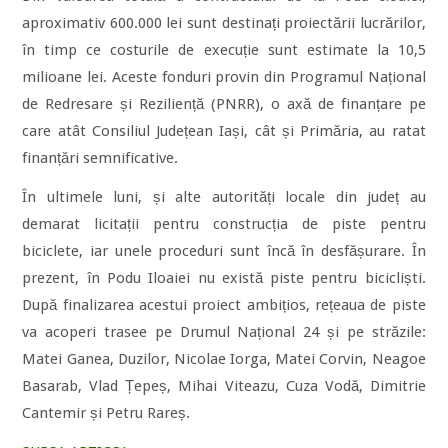
aproximativ 600.000 lei sunt destinați proiectării lucrărilor,
în timp ce costurile de execuție sunt estimate la 10,5
milioane lei. Aceste fonduri provin din Programul Național
de Redresare și Reziliență (PNRR), o axă de finanțare pe
care atât Consiliul Județean Iași, cât și Primăria, au ratat
finanțări semnificative.
În ultimele luni, și alte autorități locale din județ au
demarat licitații pentru construcția de piste pentru
biciclete, iar unele proceduri sunt încă în desfășurare. În
prezent, în Podu Iloaiei nu există piste pentru bicicliști.
După finalizarea acestui proiect ambițios, rețeaua de piste
va acoperi trasee pe Drumul Național 24 și pe străzile:
Matei Ganea, Duzilor, Nicolae Iorga, Matei Corvin, Neagoe
Basarab, Vlad Țepeș, Mihai Viteazu, Cuza Vodă, Dimitrie
Cantemir și Petru Rareș.