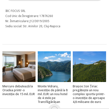
IBC FOCUS SRL
Cod Unic de Înregistrare: 17876260
Nr. Înmatriculare: J12/3019/2005
Sediu social: Str. Arinilor 20, Cluj-Napoca
Mercure debutează la
Monte Vidraru,
Brașov: Ion Țiriac
Oradea printr-o
investiție de până la 8
pregătește un nou
investiție de 15 mil. EUR
mil. EUR: un nou hotel
complex sportiv printr-
de 4 stele pe
o investiție de aproape
Transfăgărășan
4,8 milioane de euro