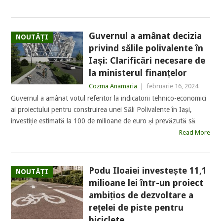
Guvernul a amânat decizia
NOUTĂȚI
privind sălile polivalente în
Iași: Clarificări necesare de
la ministerul finanțelor
Cozma Anamaria
|
februarie 16, 2024
Guvernul a amânat votul referitor la indicatorii tehnico-economici
ai proiectului pentru construirea unei Săli Polivalente în Iași,
investiție estimată la 100 de milioane de euro și prevăzută să
Read More
Podu Iloaiei investește 11,1
NOUTĂȚI
milioane lei într-un proiect
ambițios de dezvoltare a
rețelei de piste pentru
biciclete