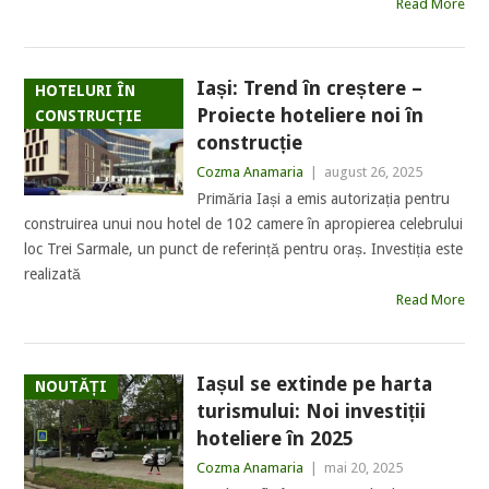
Read More
Iași: Trend în creștere –
HOTELURI ÎN
Proiecte hoteliere noi în
CONSTRUCȚIE
construcție
Cozma Anamaria
|
august 26, 2025
Primăria Iași a emis autorizația pentru
construirea unui nou hotel de 102 camere în apropierea celebrului
loc Trei Sarmale, un punct de referință pentru oraș. Investiția este
realizată
Read More
Iașul se extinde pe harta
NOUTĂȚI
turismului: Noi investiții
hoteliere în 2025
Cozma Anamaria
|
mai 20, 2025