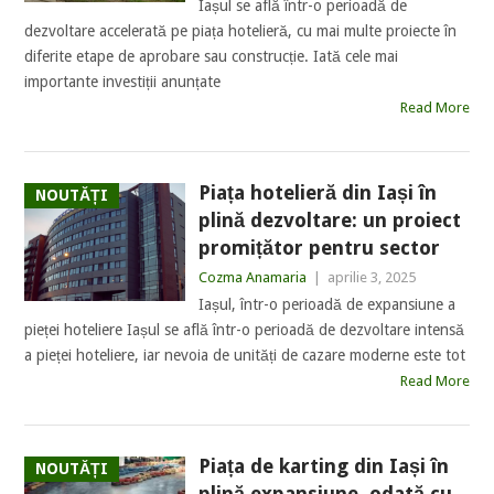
Iașul se află într-o perioadă de
dezvoltare accelerată pe piața hotelieră, cu mai multe proiecte în
diferite etape de aprobare sau construcție. Iată cele mai
importante investiții anunțate
Read More
Piața hotelieră din Iași în
NOUTĂȚI
plină dezvoltare: un proiect
promițător pentru sector
Cozma Anamaria
|
aprilie 3, 2025
Iașul, într-o perioadă de expansiune a
pieței hoteliere Iașul se află într-o perioadă de dezvoltare intensă
a pieței hoteliere, iar nevoia de unități de cazare moderne este tot
Read More
Piața de karting din Iași în
NOUTĂȚI
plină expansiune, odată cu