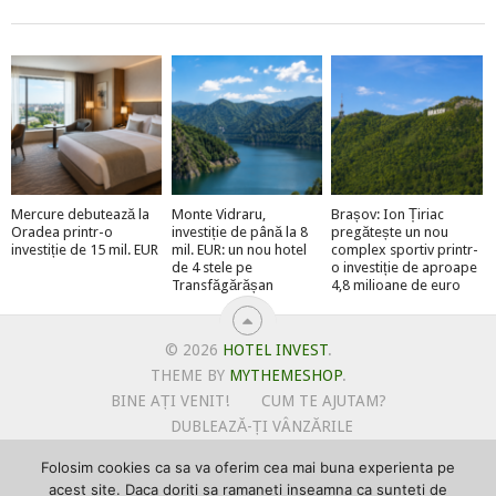
Mercure debutează la
Monte Vidraru,
Brașov: Ion Țiriac
Oradea printr-o
investiție de până la 8
pregătește un nou
investiție de 15 mil. EUR
mil. EUR: un nou hotel
complex sportiv printr-
de 4 stele pe
o investiție de aproape
Transfăgărășan
4,8 milioane de euro
© 2026
HOTEL INVEST
.
THEME BY
MYTHEMESHOP
.
BINE AȚI VENIT!
CUM TE AJUTAM?
DUBLEAZĂ-ȚI VÂNZĂRILE
OFERTE PENTRU ȘANTIERUL TĂU
Folosim cookies ca sa va oferim cea mai buna experienta pe
POLITICA DE UTILIZARE COOKIE-URI
acest site. Daca doriti sa ramaneti inseamna ca sunteti de