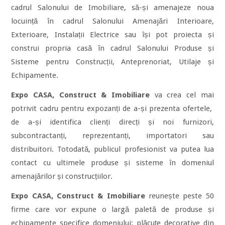
cadrul Salonului de Imobiliare, să-și amenajeze noua
locuință în cadrul Salonului Amenajări Interioare,
Exterioare, Instalații Electrice sau își pot proiecta și
construi propria casă în cadrul Salonului Produse și
Sisteme pentru Construcții, Anteprenoriat, Utilaje și
Echipamente.
Expo CASA, Construct & Imobiliare
va crea cel mai
potrivit cadru pentru expozanți de a-și prezenta ofertele,
de a-și identifica clienți direcți și noi furnizori,
subcontractanți, reprezentanți, importatori sau
distribuitori. Totodată, publicul profesionist va putea lua
contact cu ultimele produse și sisteme în domeniul
amenajărilor și construcțiilor.
Expo CASA, Construct & Imobiliare
reunește peste 50
firme care vor expune o largă paletă de produse și
echipamente specifice domeniului: plăcuțe decorative din