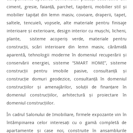
ciment, gresie, faianță, parchet, tapițerii, mobilier stil și
mobilier tapițat din lemn masiv, covoare, draperii, tapet,
saltele, tencuieli, vopsele, alte materiale pentru finisaje
interioare și exterioare, design interior cu mușchi, licheni,
plante, sisteme acoperiș verde, materiale pentru
construcții, scări interioare din lemn masiv, cărămidă
aparentă, tehnologii moderne în domeniul recuperării și
conservării energiei, sisteme “SMART HOME”, sisteme
construcții pentru imobile pasive, consultanță și
construcție domuri geodezice, consultanță în domeniul
construcțiilor și amenajărilor, soluții de finanțare în
domeniul construcțiilor, arhitectură și proiectare în
domeniul construcțiilor.
În cadrul Salonului de Imobiliare, firmele expozante vin în
întâmpinarea celor interesați cu o gamă completă de
apartamente și case noi, construite în ansamblurile