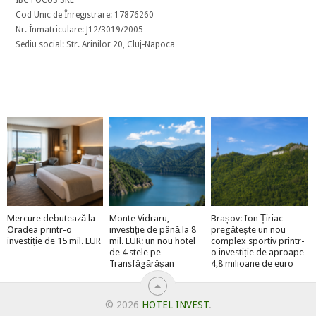
Cod Unic de Înregistrare: 17876260
Nr. Înmatriculare: J12/3019/2005
Sediu social: Str. Arinilor 20, Cluj-Napoca
Mercure debutează la
Monte Vidraru,
Brașov: Ion Țiriac
Oradea printr-o
investiție de până la 8
pregătește un nou
investiție de 15 mil. EUR
mil. EUR: un nou hotel
complex sportiv printr-
de 4 stele pe
o investiție de aproape
Transfăgărășan
4,8 milioane de euro
© 2026
HOTEL INVEST
.