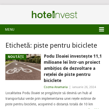
MENU
Etichetă:
piste pentru biciclete
Podu Iloaiei investește 11,1
NOUTĂȚI
milioane lei într-un proiect
ambițios de dezvoltare a
rețelei de piste pentru
biciclete
Cozma Anamaria
|
ianuarie 26, 2024
Localitatea Podu Iloaiei se pregătește să devină un hub al
transportului verde prin implementarea unei rețele extinse de
piste pentru biciclete, acoperind o distanță totală de 10 km