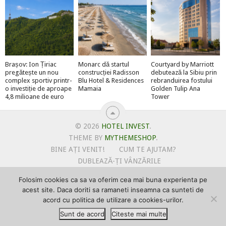
Brașov: Ion Țiriac
Monarc dă startul
Courtyard by Marriott
pregătește un nou
construcției Radisson
debutează la Sibiu prin
complex sportiv printr-
Blu Hotel & Residences
rebranduirea fostului
o investiție de aproape
Mamaia
Golden Tulip Ana
4,8 milioane de euro
Tower
© 2026
HOTEL INVEST
.
THEME BY
MYTHEMESHOP
.
BINE AȚI VENIT!
CUM TE AJUTAM?
DUBLEAZĂ-ȚI VÂNZĂRILE
OFERTE PENTRU ȘANTIERUL TĂU
Folosim cookies ca sa va oferim cea mai buna experienta pe
POLITICA DE UTILIZARE COOKIE-URI
acest site. Daca doriti sa ramaneti inseamna ca sunteti de
PRIMEȘTI GRATUIT MEGA-CADOURI LA ABONARE
acord cu politica de utilizare a cookies-urilor.
PROMOVEAZĂ-TE PE HOTELINVEST
PSPDCP
Sunt de acord
Citeste mai multe
TERMENI SI CONDITII