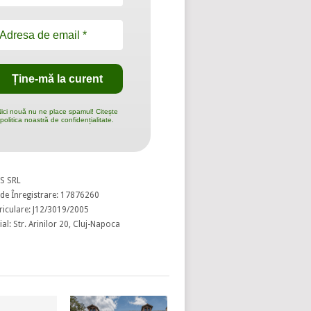
ici nouă nu ne place spamul! Citește
politica noastră de confidențialitate.
S SRL
de Înregistrare: 17876260
riculare: J12/3019/2005
al: Str. Arinilor 20, Cluj-Napoca