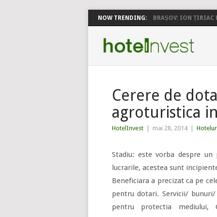
NOW TRENDING:
BRAȘOV: ION ȚIRIAC P
Cerere de dota
agroturistica i
HotelInvest
|
mai 28, 2014
|
Hotelur
Stadiu: este vorba despre un
lucrarile, acestea sunt incipien
Beneficiara a precizat ca pe cel
pentru dotari. Servicii/ bunuri/
pentru protectia mediului, C