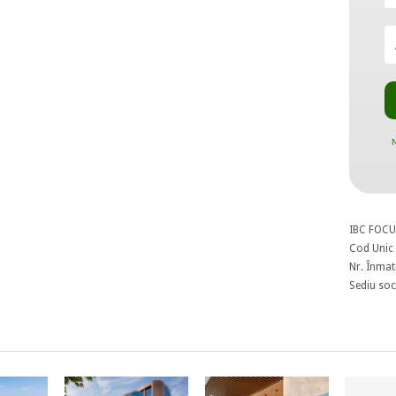
N
IBC FOCU
Cod Unic 
Nr. Înmat
Sediu soci