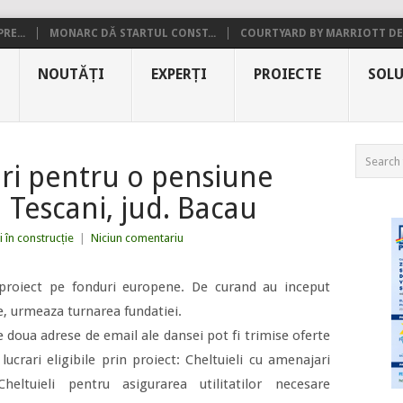
RE...
MONARC DĂ STARTUL CONST...
COURTYARD BY MARRIOTT DE.
NOUTĂȚI
EXPERȚI
PROIECTE
SOLU
ri pentru o pensiune
n Tescani, jud. Bacau
i în construcție
|
Niciun comentariu
 proiect pe fonduri europene. De curand au inceput
te, urmeaza turnarea fundatiei.
e doua adrese de email ale dansei pot fi trimise oferte
 lucrari eligibile prin proiect: Cheltuieli cu amenajari
heltuieli pentru asigurarea utilitatilor necesare