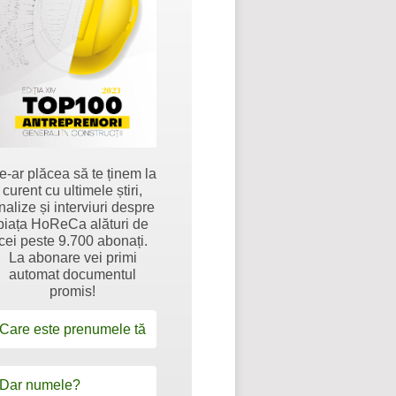
e-ar plăcea să te ținem la
curent cu ultimele știri,
nalize și interviuri despre
piața HoReCa alături de
cei peste 9.700 abonați.
La abonare vei primi
automat documentul
promis!