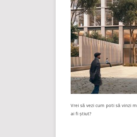
Vrei să vezi cum poti să vinzi m
ai fi știut?