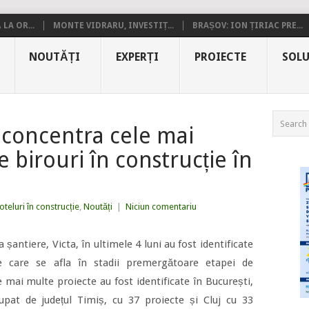
LA OR...
MONTE VIDRARU, INVESTIȚ...
BRAȘOV: ION ȚIRIAC PRE...
NOUTĂȚI
EXPERȚI
PROIECTE
SOLU
 concentra cele mai
e birouri în construcție în
oteluri în construcție
,
Noutăți
|
Niciun comentariu
șantiere, Victa, în ultimele 4 luni au fost identificate
te care se afla în stadii premergătoare etapei de
e mai multe proiecte au fost identificate în București,
upat de județul Timiș, cu 37 proiecte și Cluj cu 33