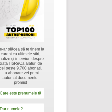
e-ar plăcea să te ținem la
curent cu ultimele știri,
nalize și interviuri despre
piața HoReCa alături de
cei peste 9.700 abonați.
La abonare vei primi
automat documentul
promis!