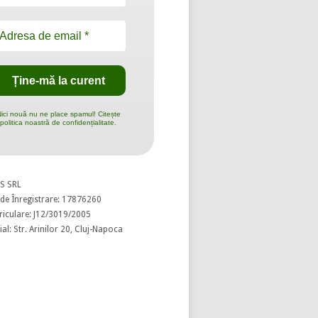
ici nouă nu ne place spamul! Citește
politica noastră de confidențialitate.
S SRL
de Înregistrare: 17876260
riculare: J12/3019/2005
al: Str. Arinilor 20, Cluj-Napoca