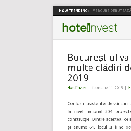
NOW TRENDING:
MERCURE DEBUTEAZĂ 
Bucureștiul va
multe clădiri d
2019
HotelInvest
|
februarie 11, 2019
|
H
Conform asistentei de vânzări la 
la nivel național 304 proiec
construcție. Dintre acestea, cel
și anume 61, locul II fiind oc