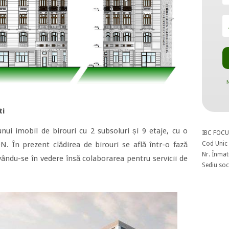
N
ti
nui imobil de birouri cu 2 subsoluri și 9 etaje, cu o
IBC FOCU
Cod Unic 
N. În prezent clădirea de birouri se află într-o fază
Nr. Înmat
avându-se în vedere însă colaborarea pentru servicii de
Sediu soci