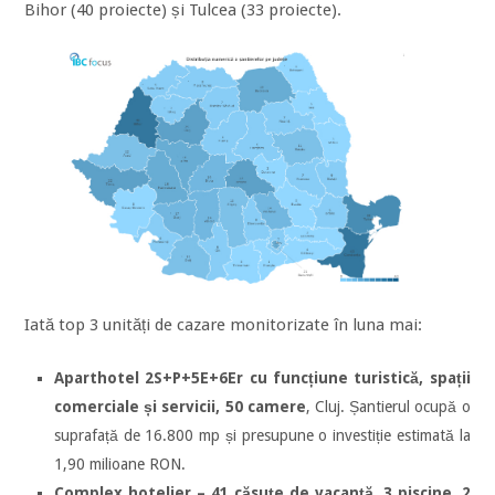
Bihor (40 proiecte) și Tulcea (33 proiecte).
Iată top 3 unități de cazare monitorizate în luna mai:
Aparthotel 2S+P+5E+6Er cu funcțiune turistică, spații
comerciale și servicii, 50 camere
, Cluj. Șantierul ocupă o
suprafață de 16.800 mp și presupune o investiție estimată la
1,90 milioane RON.
Complex hotelier – 41 căsuțe de vacanță, 3 piscine, 2