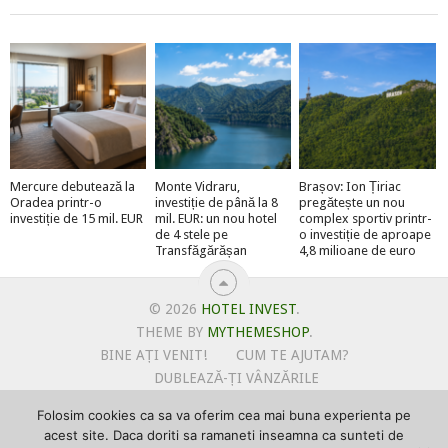
Mercure debutează la
Monte Vidraru,
Brașov: Ion Țiriac
Oradea printr-o
investiție de până la 8
pregătește un nou
investiție de 15 mil. EUR
mil. EUR: un nou hotel
complex sportiv printr-
de 4 stele pe
o investiție de aproape
Transfăgărășan
4,8 milioane de euro
© 2026
HOTEL INVEST
.
THEME BY
MYTHEMESHOP
.
BINE AȚI VENIT!
CUM TE AJUTAM?
DUBLEAZĂ-ȚI VÂNZĂRILE
OFERTE PENTRU ȘANTIERUL TĂU
Folosim cookies ca sa va oferim cea mai buna experienta pe
POLITICA DE UTILIZARE COOKIE-URI
acest site. Daca doriti sa ramaneti inseamna ca sunteti de
PRIMEȘTI GRATUIT MEGA-CADOURI LA ABONARE