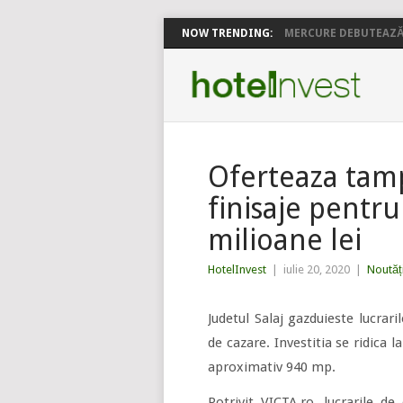
NOW TRENDING:
MERCURE DEBUTEAZĂ 
Oferteaza tampl
finisaje pentru
milioane lei
HotelInvest
|
iulie 20, 2020
|
Noutăț
Judetul Salaj gazduieste lucrar
de cazare. Investitia se ridica l
aproximativ 940 mp.
Potrivit VICTA.ro, lucrarile d