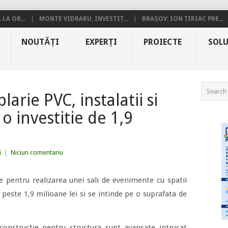
LA OR...
MONTE VIDRARU, INVESTIȚ...
BRAȘOV: ION ȚIRIAC PRE...
NOUTĂȚI
EXPERȚI
PROIECTE
SOLU
arie PVC, instalatii si
 o investitie de 1,9
i
|
Niciun comentariu
ile pentru realizarea unei sali de evenimente cu spatii
a peste 1,9 milioane lei si se intinde pe o suprafata de
e constructie pentru structura sunt avansate intrucat