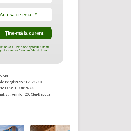
ici nouă nu ne place spamul! Citește
politica noastră de confidențialitate.
S SRL
de Înregistrare: 17876260
riculare: J12/3019/2005
al: Str. Arinilor 20, Cluj-Napoca