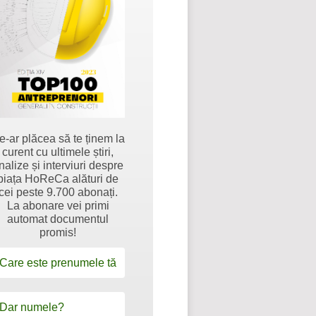
e-ar plăcea să te ținem la
curent cu ultimele știri,
nalize și interviuri despre
piața HoReCa alături de
cei peste 9.700 abonați.
La abonare vei primi
automat documentul
promis!