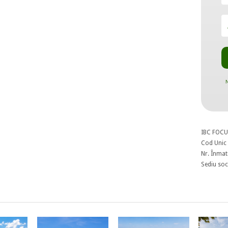
N
IBC FOCU
Cod Unic 
Nr. Înmat
Sediu soci