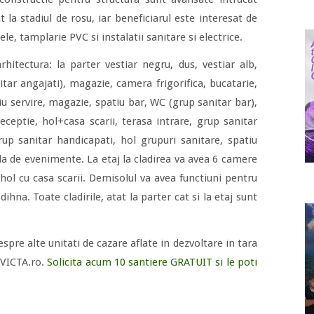
t la stadiul de rosu, iar beneficiarul este interesat de
ele, tamplarie PVC si instalatii sanitare si electrice.
hitectura: la parter vestiar negru, dus, vestiar alb,
tar angajati), magazie, camera frigorifica, bucatarie,
ciu servire, magazie, spatiu bar, WC (grup sanitar bar),
ceptie, hol+casa scarii, terasa intrare, grup sanitar
rup sanitar handicapati, hol grupuri sanitare, spatiu
la de evenimente. La etaj la cladirea va avea 6 camere
 hol cu casa scarii. Demisolul va avea functiuni pentru
odihna. Toate cladirile, atat la parter cat si la etaj sunt
espre alte unitati de cazare aflate in dezvoltare in tara
 VICTA.ro.
Solicita acum 10 santiere GRATUIT si le poti