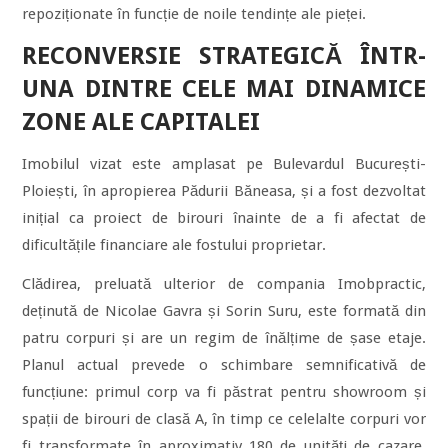
repoziționate în funcție de noile tendințe ale pieței.
RECONVERSIE STRATEGICĂ ÎNTR-
UNA DINTRE CELE MAI DINAMICE
ZONE ALE CAPITALEI
Imobilul vizat este amplasat pe Bulevardul București-
Ploiești, în apropierea Pădurii Băneasa, și a fost dezvoltat
inițial ca proiect de birouri înainte de a fi afectat de
dificultățile financiare ale fostului proprietar.
Clădirea, preluată ulterior de compania Imobpractic,
deținută de Nicolae Gavra și Sorin Suru, este formată din
patru corpuri și are un regim de înălțime de șase etaje.
Planul actual prevede o schimbare semnificativă de
funcțiune: primul corp va fi păstrat pentru showroom și
spații de birouri de clasă A, în timp ce celelalte corpuri vor
fi transformate în aproximativ 180 de unități de cazare,