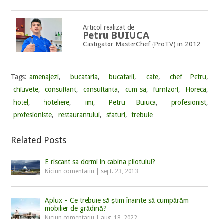
Articol realizat de
Petru BUIUCA
Castigator MasterChef (ProTV) in 2012
Tags:
amenajezi
,
bucataria
,
bucatarii
,
cate
,
chef Petru
,
chiuvete
,
consultant
,
consultanta
,
cum sa
,
furnizori
,
Horeca
,
hotel
,
hoteliere
,
imi
,
Petru Buiuca
,
profesionist
,
profesioniste
,
restaurantului
,
sfaturi
,
trebuie
Related Posts
E riscant sa dormi in cabina pilotului?
Niciun comentariu
|
sept. 23, 2013
Aplux – Ce trebuie să știm înainte să cumpărăm
mobilier de grădină?
Niciun comentariu
|
aug. 18, 2022