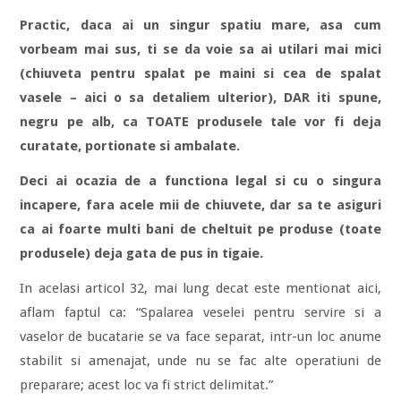
Practic, daca ai un singur spatiu mare, asa cum
vorbeam mai sus, ti se da voie sa ai utilari mai mici
(chiuveta pentru spalat pe maini si cea de spalat
vasele – aici o sa detaliem ulterior), DAR iti spune,
negru pe alb, ca TOATE produsele tale vor fi deja
curatate, portionate si ambalate.
Deci ai ocazia de a functiona legal si cu o singura
incapere, fara acele mii de chiuvete, dar sa te asiguri
ca ai foarte multi bani de cheltuit pe produse (toate
produsele) deja gata de pus in tigaie.
In acelasi articol 32, mai lung decat este mentionat aici,
aflam faptul ca: “Spalarea veselei pentru servire si a
vaselor de bucatarie se va face separat, intr-un loc anume
stabilit si amenajat, unde nu se fac alte operatiuni de
preparare; acest loc va fi strict delimitat.”