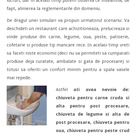
lucruri, dar in acelasi timp putem observa ce inseamna, de
fapt, alinierea la reglementarile din domeniu.
De dragul unei simulari va propun urmatorul scenariu: Va
deschideti un restaurant care achizitioneaza, prelucreaza si
vinde produse din carne, legume, oua, peste, patiserie,
cofetarie si produse tip mancare rece. In acelasi timp vreti
sa faceti niste economii (deci nu va permiteti sa cumparati
produse deja curatate, ambalate si gata de procesare) si
totusi sa oferiti un confort minim pentru a spala vasele
mai repede.
Astfel
ati avea nevoie de:
chiuveta pentru carne cruda si
alta pentru post procesare,
chiuveta de legume si alta de
post procesare, chiuveta pentru
oua, chiuveta pentru peste crud