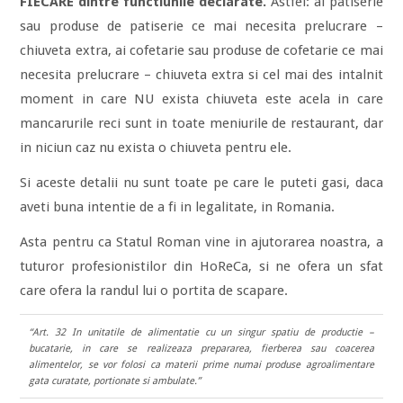
FIECARE dintre functiunile declarate.
Astfel: ai patiserie
sau produse de patiserie ce mai necesita prelucrare –
chiuveta extra, ai cofetarie sau produse de cofetarie ce mai
necesita prelucrare – chiuveta extra si cel mai des intalnit
moment in care NU exista chiuveta este acela in care
mancarurile reci sunt in toate meniurile de restaurant, dar
in niciun caz nu exista o chiuveta pentru ele.
Si aceste detalii nu sunt toate pe care le puteti gasi, daca
aveti buna intentie de a fi in legalitate, in Romania.
Asta pentru ca Statul Roman vine in ajutorarea noastra, a
tuturor profesionistilor din HoReCa, si ne ofera un sfat
care ofera la randul lui o portita de scapare.
“Art. 32 In unitatile de alimentatie cu un singur spatiu de productie –
bucatarie, in care se realizeaza prepararea, fierberea sau coacerea
alimentelor, se vor folosi ca materii prime numai produse agroalimentare
gata curatate, portionate si ambulate.”