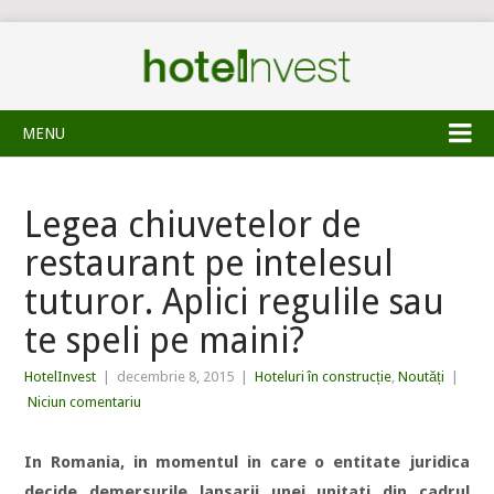
MENU
Legea chiuvetelor de
restaurant pe intelesul
tuturor. Aplici regulile sau
te speli pe maini?
HotelInvest
|
decembrie 8, 2015
|
Hoteluri în construcție
,
Noutăți
|
Niciun comentariu
In Romania, in momentul in care o entitate juridica
decide demersurile lansarii unei unitati din cadrul