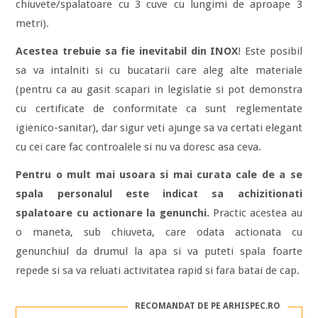
chiuvete/spalatoare cu 3 cuve cu lungimi de aproape 3
metri).
Acestea trebuie sa fie inevitabil din INOX
! Este posibil
sa va intalniti si cu bucatarii care aleg alte materiale
(pentru ca au gasit scapari in legislatie si pot demonstra
cu certificate de conformitate ca sunt reglementate
igienico-sanitar), dar sigur veti ajunge sa va certati elegant
cu cei care fac controalele si nu va doresc asa ceva.
Pentru o mult mai usoara si mai curata cale de a se
spala personalul este indicat sa achizitionati
spalatoare cu actionare la genunchi.
Practic acestea au
o maneta, sub chiuveta, care odata actionata cu
genunchiul da drumul la apa si va puteti spala foarte
repede si sa va reluati activitatea rapid si fara batai de cap.
RECOMANDAT DE PE ARHISPEC.RO