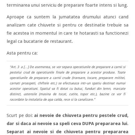
terminarea unui serviciu de preparare foarte intens si lung.
Aproape ca suntem la jumatatea drumului atunci cand
analizam cate chiuvete si pentru ce destinatie trebuie sa
fie acestea in momentul in care te hotarasti sa functionezi
legal ca bucatarie de restaurant.
Asta pentru ca:
“Art. 3 a […] De asemenea, se vor separa operatiunile de preparare a carnii si
pestelui crud de operatiunile finale de preparare a acestor produse. Toate
operatiunile de preparare a carnii crude (transare, tocare, preparare mititei,
carnati proaspeti, chiftele etc.) se efectueaza intr-un spatiu destinat numai
acestor operatiuni. Spatiul va fi dotat cu butuc, funduri din lemn, marcate
distinct, ustensile (masina de tocat, cutite, topor etc.), bazine ce vor fi
racordate la instalatia de apa calda, rece si la canalizare.”
Scurt pe doi:
ai nevoie de chiuveta pentru
pestele crud,
dar si daca ai nevoie sa speli ceva DUPA prepararea lui.
Separat ai nevoie si de chiuveta pentru prepararea