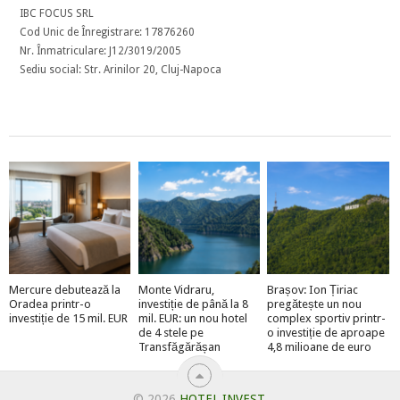
IBC FOCUS SRL
Cod Unic de Înregistrare: 17876260
Nr. Înmatriculare: J12/3019/2005
Sediu social: Str. Arinilor 20, Cluj-Napoca
Mercure debutează la
Monte Vidraru,
Brașov: Ion Țiriac
Oradea printr-o
investiție de până la 8
pregătește un nou
investiție de 15 mil. EUR
mil. EUR: un nou hotel
complex sportiv printr-
de 4 stele pe
o investiție de aproape
Transfăgărășan
4,8 milioane de euro
© 2026
HOTEL INVEST
.