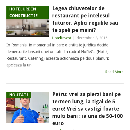
Legea chiuvetelor de
HOTELURI ÎN
restaurant pe intelesul
CONSTRUCȚIE
tuturor. Aplici regulile sau
te speli pe maini?
HotelInvest
|
decembrie 8, 2015
In Romania, in momentul in care o entitate juridica decide
demersurile lansarii unei unitati din cadrul HoReCa (Hotel,
Restaurant, Catering) aceasta actioneaza pe doua planuri:
apeleaza la un
Read More
Petru: vrei sa pierzi bani pe
NOUTĂȚI
termen lung, ia tigai de 5
euro! Vrei sa castigi foarte
multi bani : ia una de 50-100
euro