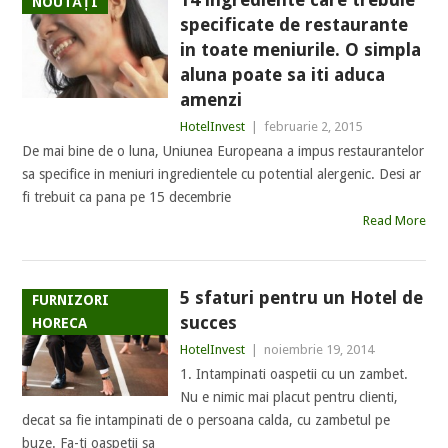
NOUTĂȚI
specificate de restaurante
in toate meniurile. O simpla
aluna poate sa iti aduca
amenzi
HotelInvest
|
februarie 2, 2015
De mai bine de o luna, Uniunea Europeana a impus restaurantelor
sa specifice in meniuri ingredientele cu potential alergenic. Desi ar
fi trebuit ca pana pe 15 decembrie
Read More
5 sfaturi pentru un Hotel de
FURNIZORI
succes
HORECA
HotelInvest
|
noiembrie 19, 2014
1. Intampinati oaspetii cu un zambet.
Nu e nimic mai placut pentru clienti,
decat sa fie intampinati de o persoana calda, cu zambetul pe
buze. Fa-ti oaspetii sa