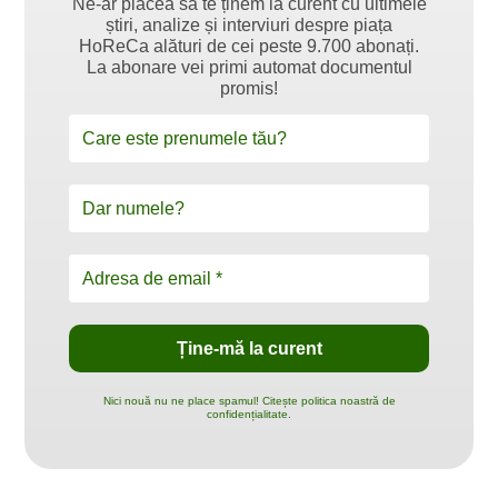
Ne-ar plăcea să te ținem la curent cu ultimele
știri, analize și interviuri despre piața
HoReCa alături de cei peste 9.700 abonați.
La abonare vei primi automat documentul
promis!
Nici nouă nu ne place spamul! Citește politica noastră de
confidențialitate.