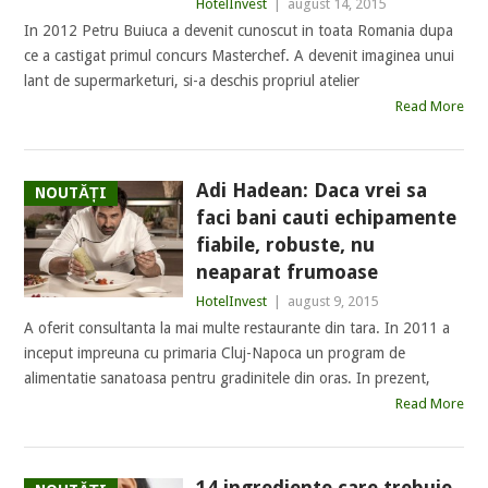
HotelInvest
|
august 14, 2015
In 2012 Petru Buiuca a devenit cunoscut in toata Romania dupa
ce a castigat primul concurs Masterchef. A devenit imaginea unui
lant de supermarketuri, si-a deschis propriul atelier
Read More
Adi Hadean: Daca vrei sa
NOUTĂȚI
faci bani cauti echipamente
fiabile, robuste, nu
neaparat frumoase
HotelInvest
|
august 9, 2015
A oferit consultanta la mai multe restaurante din tara. In 2011 a
inceput impreuna cu primaria Cluj-Napoca un program de
alimentatie sanatoasa pentru gradinitele din oras. In prezent,
Read More
14 ingrediente care trebuie