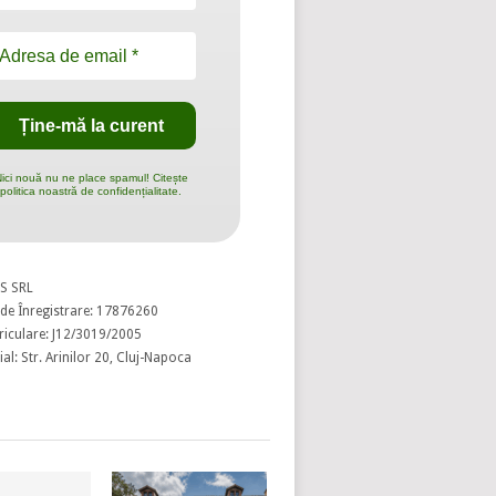
ici nouă nu ne place spamul! Citește
politica noastră de confidențialitate.
S SRL
de Înregistrare: 17876260
riculare: J12/3019/2005
al: Str. Arinilor 20, Cluj-Napoca