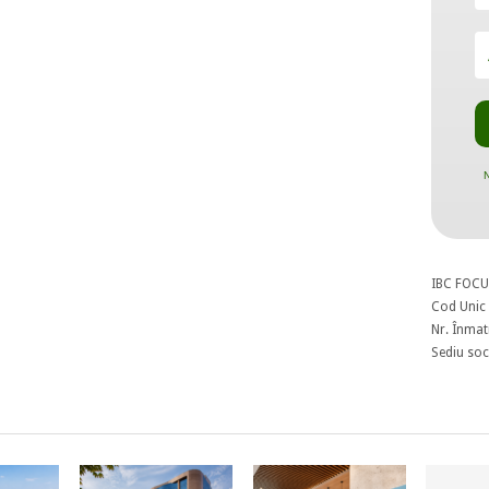
N
IBC FOCU
Cod Unic 
Nr. Înmat
Sediu soci