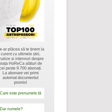
e-ar plăcea să te ținem la
curent cu ultimele știri,
nalize și interviuri despre
piața HoReCa alături de
cei peste 9.700 abonați.
La abonare vei primi
automat documentul
promis!