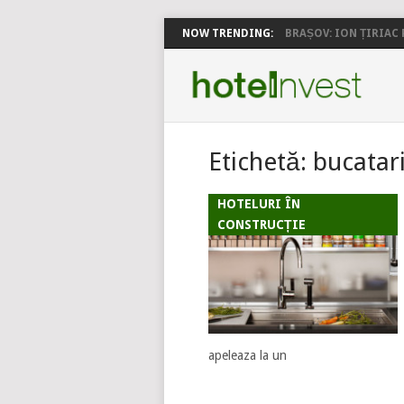
NOW TRENDING:
BRAȘOV: ION ȚIRIAC P
Etichetă:
bucatar
HOTELURI ÎN
CONSTRUCȚIE
apeleaza la un