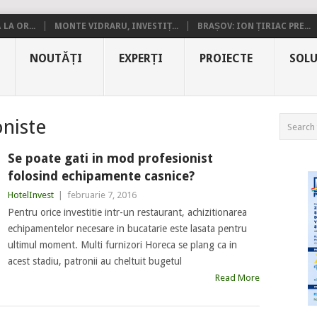
LA OR...
MONTE VIDRARU, INVESTIȚ...
BRAȘOV: ION ȚIRIAC PRE...
NOUTĂȚI
EXPERȚI
PROIECTE
SOLU
oniste
Se poate gati in mod profesionist
folosind echipamente casnice?
HotelInvest
|
februarie 7, 2016
Pentru orice investitie intr-un restaurant, achizitionarea
echipamentelor necesare in bucatarie este lasata pentru
ultimul moment. Multi furnizori Horeca se plang ca in
acest stadiu, patronii au cheltuit bugetul
Read More