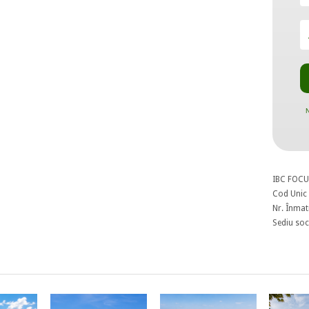
N
IBC FOCU
Cod Unic 
Nr. Înmat
Sediu soci