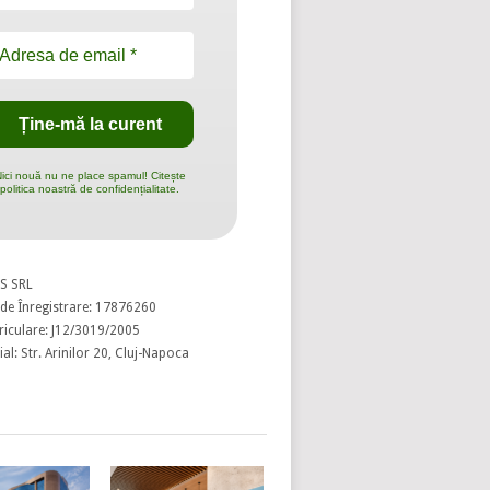
ici nouă nu ne place spamul! Citește
politica noastră de confidențialitate.
S SRL
de Înregistrare: 17876260
riculare: J12/3019/2005
al: Str. Arinilor 20, Cluj-Napoca