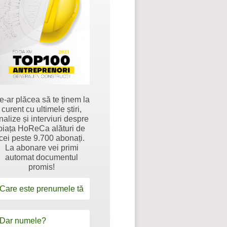
e-ar plăcea să te ținem la
curent cu ultimele știri,
nalize și interviuri despre
piața HoReCa alături de
cei peste 9.700 abonați.
La abonare vei primi
automat documentul
promis!