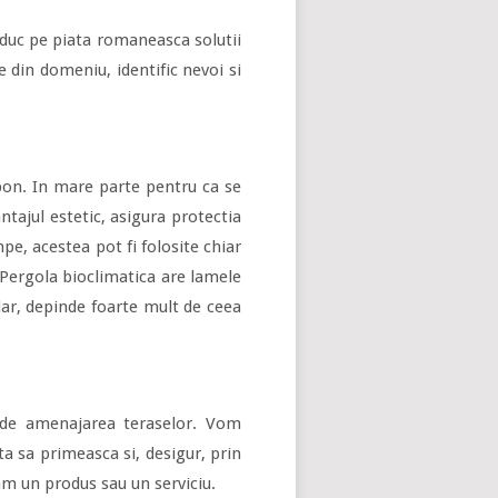
aduc pe piata romaneasca solutii
e din domeniu, identific nevoi si
bon. In mare parte pentru ca se
ntajul estetic, asigura protectia
pe, acestea pot fi folosite chiar
a. Pergola bioclimatica are lamele
dar, depinde foarte mult de ceea
a de amenajarea teraselor. Vom
a sa primeasca si, desigur, prin
am un produs sau un serviciu.