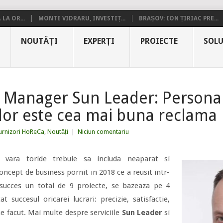
LA OR...
MONTE VIDRARU, INVESTIȚ...
BRAȘOV: ION ȚIRIAC PRE...
NOUTĂȚI
EXPERȚI
PROIECTE
SOLU
, Manager Sun Leader: Personal
ilor este cea mai buna reclama
urnizori HoReCa
,
Noutăți
|
Niciun comentariu
de vara toride trebuie sa includa neaparat si
oncept de business pornit in 2018 ce a reusit intr-
 succes un total de 9 proiecte, se bazeaza pe 4
t succesul oricarei lucrari: precizie, satisfactie,
ine facut. Mai multe despre serviciile
Sun Leader
si