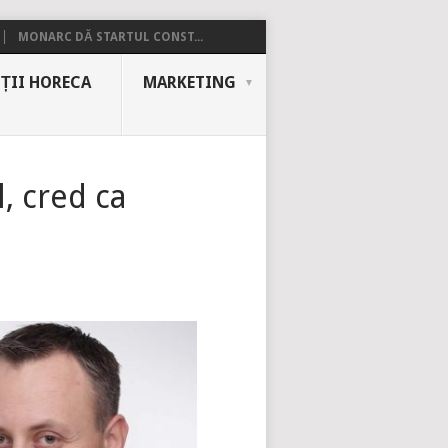
MONARC DĂ STARTUL CONST...
ȚII HORECA
MARKETING
, cred ca