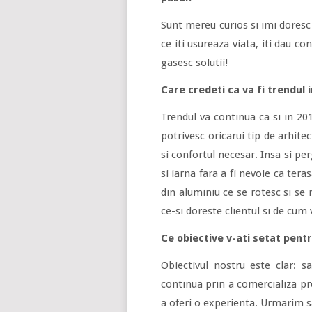
Sunt mereu curios si imi doresc
ce iti usureaza viata, iti dau c
gasesc solutii!
Care credeti ca va fi trendul 
Trendul va continua ca si in 20
potrivesc oricarui tip de arhite
si confortul necesar. Insa si pe
si iarna fara a fi nevoie ca tera
din aluminiu ce se rotesc si se
ce-si doreste clientul si de cum v
Ce obiective v-ati setat pentr
Obiectivul nostru este clar: 
continua prin a comercializa pr
a oferi o experienta. Urmarim s