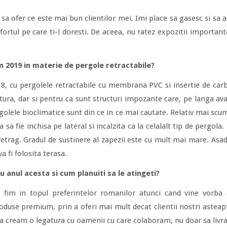
 sa ofer ce este mai bun clientilor mei. Imi place sa gasesc si sa 
onfortul pe care ti-l doresti. De aceea, nu ratez expozitii important
in 2019 in materie de pergole retractabile?
18, cu pergolele retractabile cu membrana PVC si insertie de car
ctura, dar si pentru ca sunt structuri impozante care, pe langa ava
rgolele bioclimatice sunt din ce in ce mai cautate. Relativ mai scum
sa sa fie inchisa pe lateral si incalzita ca la celalalt tip de pergol
 retrag. Gradul de sustinere al zapezii este cu mult mai mare. Asa
a fi folosita terasa.
u anul acesta si cum planuiti sa le atingeti?
sa fim in topul preferintelor romanilor atunci cand vine vorb
oduse premium, prin a oferi mai mult decat clientii nostri asteapt
a cream o legatura cu oamenii cu care colaboram, nu doar sa livr