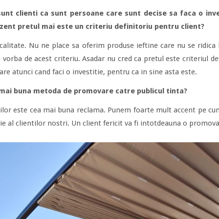
unt clienti ca sunt persoane care sunt decise sa faca o inv
zent pretul mai este un criteriu definitoriu pentru client?
calitate. Nu ne place sa oferim produse ieftine care nu se ridica l
 vorba de acest criteriu. Asadar nu cred ca pretul este criteriul d
rare atunci cand faci o investitie, pentru ca in sine asta este.
 mai buna metoda de promovare catre publicul tinta?
tilor este cea mai buna reclama. Punem foarte mult accent pe cum
e al clientilor nostri. Un client fericit va fi intotdeauna o promov