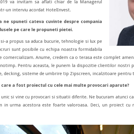
019 va invitam sa aflati chiar de la Managerul
intr-un interviu acordat HotelInvest.
sa ne spuneti cateva cuvinte despre compania
usele pe care le propuneti pietei.
i-a propus sa aduca bucurie, tehnologie si lux pe
cruri sunt posibile cu echipa noastra formidabila
 le comercializam. Anume, credem ca o terasa este complet amen
notimp. Pentru aceasta, le punem la dispozitie clientilor nostri p
, decking, sisteme de umbrire tip Zipscreen, incalzitoare pentru t
care a fost proiectul cu cele mai multe provocari aparute?
 unic si vine cu provocari si situatii diferite. Ne bucuram atunci 
 in urma acestora este foarte valoroasa. Deci, un proiect cu m