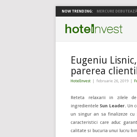
NOW TRENDING:
MERCURE DEBUTEAZĂ 
Eugeniu Lisnic
parerea client
HotelInvest
|
februarie 26, 2019
|
F
Reteta relaxarii in zilele 
ingredientele
Sun Leader
. Un c
un singur an sa finalizeze cu
caracteristici care aduc garanta
calitate si bucuria unui lucru b