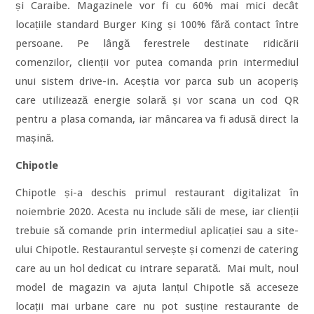
și Caraibe. Magazinele vor fi cu 60% mai mici decât
locațiile standard Burger King și 100% fără contact între
persoane. Pe lângă ferestrele destinate ridicării
comenzilor, clienții vor putea comanda prin intermediul
unui sistem drive-in. Aceștia vor parca sub un acoperiș
care utilizează energie solară și vor scana un cod QR
pentru a plasa comanda, iar mâncarea va fi adusă direct la
mașină.
Chipotle
Chipotle și-a deschis primul restaurant digitalizat în
noiembrie 2020. Acesta nu include săli de mese, iar clienții
trebuie să comande prin intermediul aplicației sau a site-
ului Chipotle. Restaurantul servește și comenzi de catering
care au un hol dedicat cu intrare separată. Mai mult, noul
model de magazin va ajuta lanțul Chipotle să acceseze
locații mai urbane care nu pot susține restaurante de