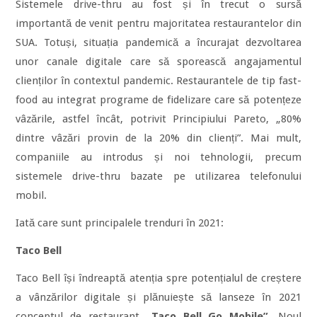
Sistemele drive-thru au fost și în trecut o sursă
importantă de venit pentru majoritatea restaurantelor din
SUA. Totuși, situația pandemică a încurajat dezvoltarea
unor canale digitale care să sporească angajamentul
clienților în contextul pandemic. Restaurantele de tip fast-
food au integrat programe de fidelizare care să potențeze
vâzările, astfel încât, potrivit Principiului Pareto, „80%
dintre vâzări provin de la 20% din clienți”. Mai mult,
companiile au introdus și noi tehnologii, precum
sistemele drive-thru bazate pe utilizarea telefonului
mobil.
Iată care sunt principalele trenduri în 2021:
Taco Bell
Taco Bell își îndreaptă atenția spre potențialul de creștere
a vânzărilor digitale și plănuiește să lanseze în 2021
conceptul de restaurant
„Taco Bell Go Mobile”
. Noul