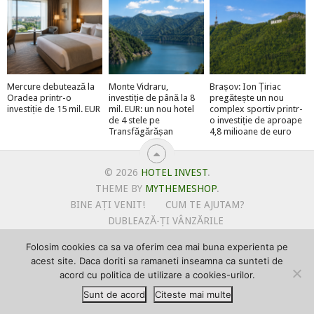
Mercure debutează la
Monte Vidraru,
Brașov: Ion Țiriac
Oradea printr-o
investiție de până la 8
pregătește un nou
investiție de 15 mil. EUR
mil. EUR: un nou hotel
complex sportiv printr-
de 4 stele pe
o investiție de aproape
Transfăgărășan
4,8 milioane de euro
© 2026
HOTEL INVEST
.
THEME BY
MYTHEMESHOP
.
BINE AȚI VENIT!
CUM TE AJUTAM?
DUBLEAZĂ-ȚI VÂNZĂRILE
OFERTE PENTRU ȘANTIERUL TĂU
Folosim cookies ca sa va oferim cea mai buna experienta pe
POLITICA DE UTILIZARE COOKIE-URI
acest site. Daca doriti sa ramaneti inseamna ca sunteti de
PRIMEȘTI GRATUIT MEGA-CADOURI LA ABONARE
acord cu politica de utilizare a cookies-urilor.
PROMOVEAZĂ-TE PE HOTELINVEST
PSPDCP
Sunt de acord
Citeste mai multe
TERMENI SI CONDITII