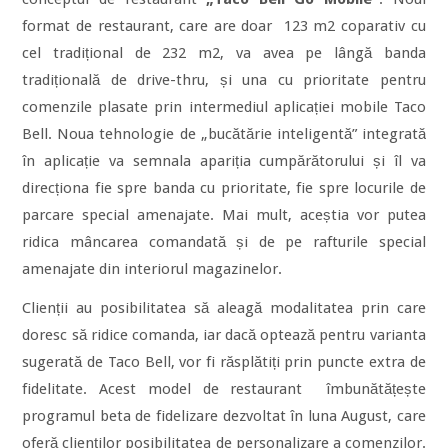
format de restaurant, care are doar 123 m2 coparativ cu
cel tradițional de 232 m2, va avea pe lângă banda
tradițională de drive-thru, și una cu prioritate pentru
comenzile plasate prin intermediul aplicației mobile Taco
Bell. Noua tehnologie de „bucătărie inteligentă” integrată
în aplicație va semnala apariția cumpărătorului și îl va
direcționa fie spre banda cu prioritate, fie spre locurile de
parcare special amenajate. Mai mult, aceștia vor putea
ridica mâncarea comandată și de pe rafturile special
amenajate din interiorul magazinelor.
Clienții au posibilitatea să aleagă modalitatea prin care
doresc să ridice comanda, iar dacă optează pentru varianta
sugerată de Taco Bell, vor fi răsplătiți prin puncte extra de
fidelitate. Acest model de restaurant îmbunătățește
programul beta de fidelizare dezvoltat în luna August, care
oferă clienților posibilitatea de personalizare a comenzilor.