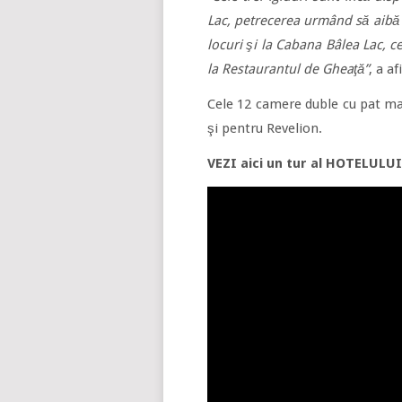
Lac, petrecerea urmând să aibă
locuri şi la Cabana Bâlea Lac, ce
la Restaurantul de Gheaţă”
, a a
Cele 12 camere duble cu pat ma
şi pentru Revelion.
VEZI aici un tur al HOTELULUI