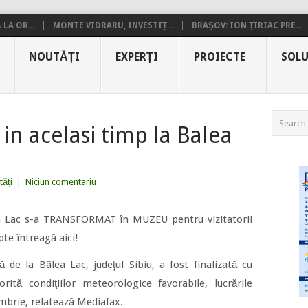
LA OR...
MONTE VIDRARU, INVESTIȚ...
BRAȘOV: ION ȚIRIAC PRE...
NOUTĂȚI
EXPERȚI
PROIECTE
SOLU
in acelasi timp la Balea
ăți
|
Niciun comentariu
a Lac s-a TRANSFORMAT în MUZEU pentru vizitatorii
te întreagă aici!
 de la Bâlea Lac, judeţul Sibiu, a fost finalizată cu
ită condiţiilor meteorologice favorabile, lucrările
embrie, relatează Mediafax.