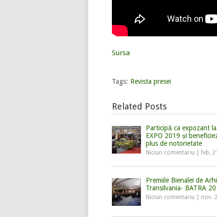
Sursa
Tags:
Revista presei
Related Posts
Participă ca expozant 
EXPO 2019 și beneficie
plus de notorietate
Niciun comentariu
|
feb. 2
Premiile Bienalei de Arh
Transilvania- BATRA 2
Niciun comentariu
|
nov. 