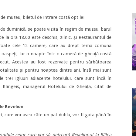
 de muzeu, biletul de intrare costă opt lei.
 de duminică, se poate vizita în regim de muzeu, barul
e la ora 18.00 este deschis, zilnic, şi Restaurantul de
. Toate cele 12 camere, care au drept temă comună
e oaspeţi, iar o noapte într-o cameră de gheaţă costă
trecut. Acestea au fost rezervate pentru sărbătoarea
totalitate şi pentru noaptea dintre ani, însă mai sunt
e trei igluuri adiacente hotelului, care sunt încă în
d Klingeis, managerul Hotelului de Gheaţă, citat de
de Revelion
uri, care vor avea câte un pat dublu, vor fi gata până în
ponibile celor care vor să petreacă Revelionul la Bâlea