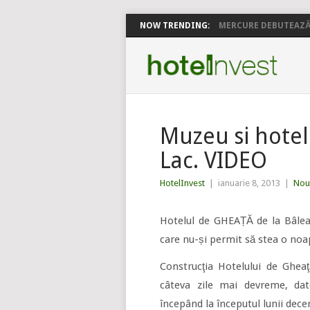
NOW TRENDING:
MERCURE DEBUTEAZĂ 
Muzeu si hotel 
Lac. VIDEO
HotelInvest
|
ianuarie 8, 2013
|
Nout
Hotelul de GHEAȚĂ de la Bâle
care nu-și permit să stea o noap
Construcţia Hotelului de Gheaţă
câteva zile mai devreme, dator
începând la începutul lunii dec