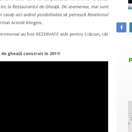
 loc la Restaurantul de Gheaţă. De asemenea, mai sunt
i cazaţi aici având posibilitatea să petreacă Revelionul
firmat Arnold Klingeis.
trimonial au fost REZERVATE atât pentru Crăciun, cât
 de gheață construit în 2011!