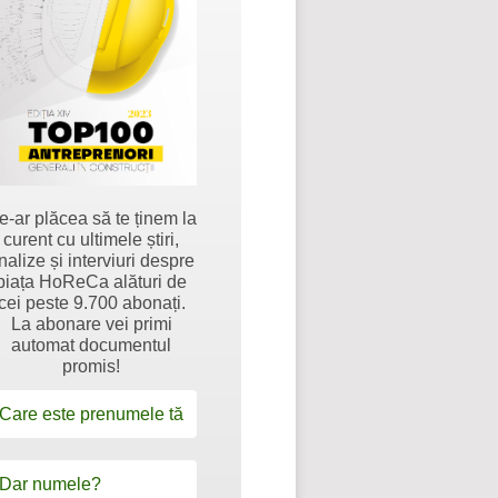
e-ar plăcea să te ținem la
curent cu ultimele știri,
nalize și interviuri despre
piața HoReCa alături de
cei peste 9.700 abonați.
La abonare vei primi
automat documentul
promis!