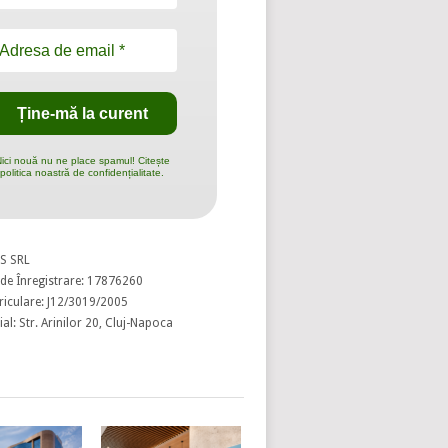
ici nouă nu ne place spamul! Citește
politica noastră de confidențialitate.
S SRL
de Înregistrare: 17876260
riculare: J12/3019/2005
al: Str. Arinilor 20, Cluj-Napoca