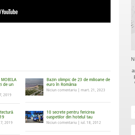
N
a
la MOBILA
Bazin olimpic de 23 de milioane de
zi de un
euro în România
Niciun comentariu
|
mart. 21, 2023
7, 2019
itectură
10 secrete pentru fericirea
019
oaspetilor din hotelul tau
27, 2019
Niciun comentariu
|
iul. 18, 2012