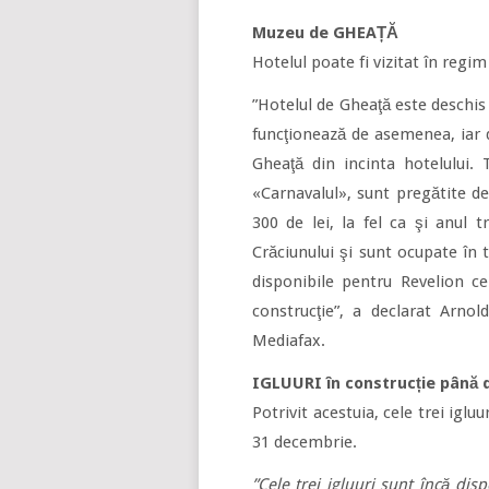
Muzeu de GHEAȚĂ
Hotelul poate fi vizitat în regim
”Hotelul de Gheaţă este deschis
funcţionează de asemenea, iar d
Gheaţă din incinta hotelului
«Carnavalul», sunt pregătite d
300 de lei, la fel ca şi anul 
Crăciunului şi sunt ocupate în 
disponibile pentru Revelion cel
construcţie”, a declarat Arnol
Mediafax.
IGLUURI în construcție până 
Potrivit acestuia, cele trei iglu
31 decembrie.
”Cele trei igluuri sunt încă dis