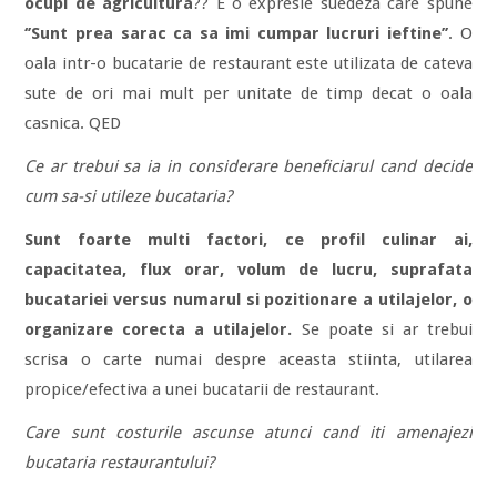
ocupi de agricultura
?? E o expresie suedeza care spune
‘’Sunt prea sarac ca sa imi cumpar lucruri ieftine’’
. O
oala intr-o bucatarie de restaurant este utilizata de cateva
sute de ori mai mult per unitate de timp decat o oala
casnica. QED
Ce ar trebui sa ia in considerare beneficiarul cand decide
cum sa-si utileze bucataria?
Sunt foarte multi factori, ce profil culinar ai,
capacitatea, flux orar, volum de lucru, suprafata
bucatariei versus numarul si pozitionare a utilajelor, o
organizare corecta a utilajelor.
Se poate si ar trebui
scrisa o carte numai despre aceasta stiinta, utilarea
propice/efectiva a unei bucatarii de restaurant.
Care sunt costurile ascunse atunci cand iti amenajezi
bucataria restaurantului?