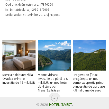
Cod Unic de Înregistrare: 17876260
Nr. Înmatriculare: J12/3019/2005
Sediu social: Str. Arinilor 20, Cluj-Napoca
Mercure debutează la
Monte Vidraru,
Brașov: Ion Țiriac
Oradea printr-o
investiție de până la 8
pregătește un nou
investiție de 15 mil. EUR
mil. EUR: un nou hotel
complex sportiv printr-
de 4 stele pe
o investiție de aproape
Transfăgărășan
4,8 milioane de euro
© 2026
HOTEL INVEST
.