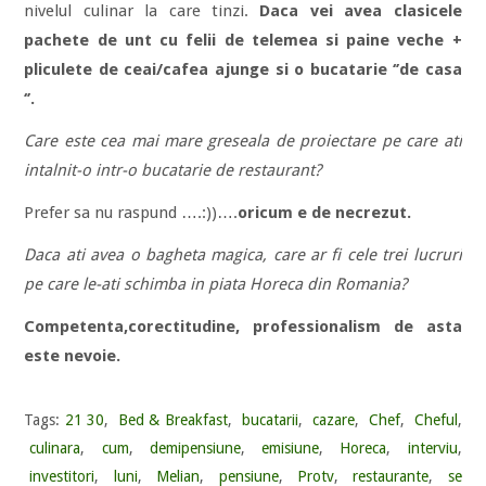
nivelul culinar la care tinzi.
Daca vei avea clasicele
pachete de unt cu felii de telemea si paine veche +
pliculete de ceai/cafea ajunge si o bucatarie ‘’de casa
‘’.
Care este cea mai mare greseala de proiectare pe care ati
intalnit-o intr-o bucatarie de restaurant?
Prefer sa nu raspund ….:))….
oricum e de necrezut.
Daca ati avea o bagheta magica, care ar fi cele trei lucruri
pe care le-ati schimba in piata Horeca din Romania?
Competenta,corectitudine, professionalism de asta
este nevoie.
Tags:
21 30
,
Bed & Breakfast
,
bucatarii
,
cazare
,
Chef
,
Cheful
,
culinara
,
cum
,
demipensiune
,
emisiune
,
Horeca
,
interviu
,
investitori
,
luni
,
Melian
,
pensiune
,
Protv
,
restaurante
,
se