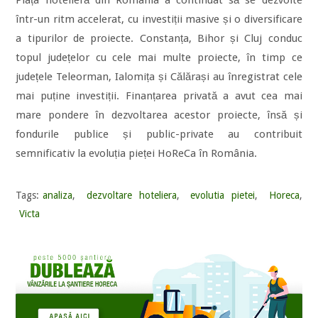
într-un ritm accelerat, cu investiții masive și o diversificare
a tipurilor de proiecte. Constanța, Bihor și Cluj conduc
topul județelor cu cele mai multe proiecte, în timp ce
județele Teleorman, Ialomița și Călărași au înregistrat cele
mai puține investiții. Finanțarea privată a avut cea mai
mare pondere în dezvoltarea acestor proiecte, însă și
fondurile publice și public-private au contribuit
semnificativ la evoluția pieței HoReCa în România.
Tags:
analiza
,
dezvoltare hoteliera
,
evolutia pietei
,
Horeca
,
Victa