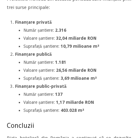
trei surse principale:
Finanțare privată
Număr șantiere:
2.316
Valoare șantiere:
32,04 miliarde RON
Suprafață șantiere:
10,79 milioane m²
Finanțare publică
Număr șantiere:
1.181
Valoare șantiere:
26,56 miliarde RON
Suprafață șantiere:
3,69 milioane m²
Finanțare public-privată
Număr șantiere:
137
Valoare șantiere:
1,17 miliarde RON
Suprafață șantiere:
403.028 m²
Concluzii
Piața hotelieră din România a continuat să se dezvolte