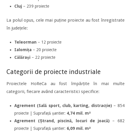
Cluj
– 239 proiecte
La polul opus, cele mai puține proiecte au fost înregistrate
în județele:
Teleorman
– 12 proiecte
Ialomița
– 20 proiecte
Călărași
– 22 proiecte
Categorii de proiecte industriale
Proiectele HoReCa au fost împărțite în mai multe
categorii, fiecare având caracteristici specifice:
Agrement (Sală sport, club, karting, distracție)
– 854
proiecte | Suprafață șantier:
4,74 mil. m²
Agrement (Ștrand, piscină, locuri de joacă)
– 682
proiecte | Suprafață șantier:
6,09 mil. m²