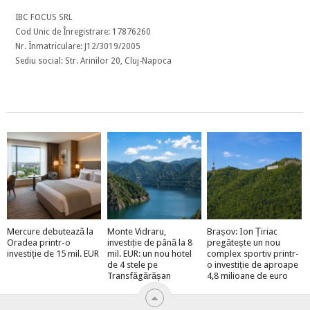
IBC FOCUS SRL
Cod Unic de Înregistrare: 17876260
Nr. Înmatriculare: J12/3019/2005
Sediu social: Str. Arinilor 20, Cluj-Napoca
Mercure debutează la
Monte Vidraru,
Brașov: Ion Țiriac
Oradea printr-o
investiție de până la 8
pregătește un nou
investiție de 15 mil. EUR
mil. EUR: un nou hotel
complex sportiv printr-
de 4 stele pe
o investiție de aproape
Transfăgărășan
4,8 milioane de euro