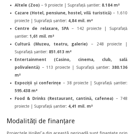
Altele (Zoo)
– 9 proiecte | Suprafață șantier:
8.184 m²
Cazare (Hotel, pensiune, hostel, vilă turistică)
– 1.610
proiecte | Suprafață șantier:
4,84 mil. m²
Centre de relaxare, SPA
– 142 proiecte | Suprafață
șantier:
1,61 mil. m²
Cultură (Muzeu, teatru, galerie)
– 248 proiecte |
Suprafață șantier:
851.613 m²
Entertainment (Casino, cinema, club, sală
polivalentă)
– 113 proiecte | Suprafață șantier:
380.136
m²
Expoziții și conferințe
– 38 proiecte | Suprafață șantier:
595.438 m²
Food & Drinks (Restaurant, cantină, cafenea)
– 748
proiecte | Suprafață șantier:
4,41 mil. m²
Modalități de finanțare
Proiectele HoReCa din această perioadă sunt finanțate prin