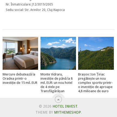
Nr. Înmatriculare: J12/3019/2005
Sediu social: Str. Arinilor 20, Cluj-Napoca
Mercure debutează la
Monte Vidraru,
Brașov: Ion Țiriac
Oradea printr-o
investiție de până la 8
pregătește un nou
investiție de 15 mil. EUR
mil. EUR: un nou hotel
complex sportiv printr-
de 4 stele pe
o investiție de aproape
Transfăgărășan
4,8 milioane de euro
© 2026
HOTEL INVEST
.
THEME BY
MYTHEMESHOP
.