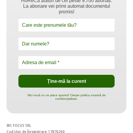
HoReCa alături de cei peste 9.700 abonați.
La abonare vei primi automat documentul
promis!
Nici nouă nu ne place spamul! Citește politica noastră de
confidențialitate.
IBC FOCUS SRL
Cod Unic de Înregistrare: 17876260