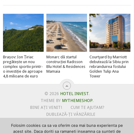
Brașov: Ion Țiriac
Monarc dă startul
Courtyard by Marriott
pregătește un nou
construcției Radisson
debutează la Sibiu prin
complex sportiv printr-
Blu Hotel & Residences
rebranduirea fostului
o investiție de aproape
Mamaia
Golden Tulip Ana
4,8 milioane de euro
Tower
© 2026
HOTEL INVEST
.
THEME BY
MYTHEMESHOP
.
BINE AȚI VENIT!
CUM TE AJUTAM?
DUBLEAZĂ-ȚI VÂNZĂRILE
OFERTE PENTRU ȘANTIERUL TĂU
Folosim cookies ca sa va oferim cea mai buna experienta pe
POLITICA DE UTILIZARE COOKIE-URI
acest site. Daca doriti sa ramaneti inseamna ca sunteti de