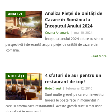
Analiza Pieței de Unități de
ANALIZE
Cazare în România la
Începutul Anului 2024
Cozma Anamaria
|
mai 10, 2024
Începutul anului 2024 aduce cu sine o
perspectivă interesantă asupra pieței de unități de cazare din
România.
Read More
4 sfaturi de aur pentru un
NOUTĂȚI
restaurant de top!
HotelInvest
|
februarie 12, 2016
Sunt multe greseli pe care un investitor
horeca le poate face in momentul in
care isi amenajeaza restaurantul. Aceste greseli sunt si mai usor
de realizat in momentul