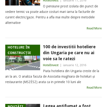
HotelInvest
|
ianuarie 17, 2016
O pensiune prost izolata din punct de
vedere termic va poate aduce costuri mari iarna la facturile de
curent electric/gaze. Pentru a afla mai multe despre metodele
alternative
Read More
100 de investitii hoteliere
HOTELURI ÎN
din Ungaria pe care nu ai
CONSTRUCȚIE
voie sa le ratezi
HotelInvest
|
ianuarie 12, 2016
Piata hoteliera din Ungaria creste de la
an la an. O analiza facuta de Asociatia maghiara de hoteluri și
restaurante (MSZÉSZ) arata ca in primele 10 luni ale
Read More
Legea antifumat a fost
NOUTĂȚI