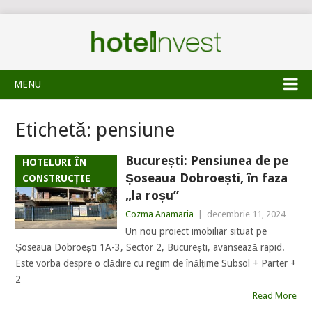
MENU
Etichetă:
pensiune
București: Pensiunea de pe
HOTELURI ÎN
Șoseaua Dobroești, în faza
CONSTRUCȚIE
„la roșu”
Cozma Anamaria
|
decembrie 11, 2024
Un nou proiect imobiliar situat pe
Șoseaua Dobroești 1A-3, Sector 2, București, avansează rapid.
Este vorba despre o clădire cu regim de înălțime Subsol + Parter +
2
Read More