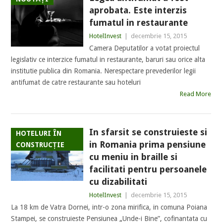
aprobata. Este interzis
fumatul in restaurante
HotelInvest
|
decembrie 15, 2015
Camera Deputatilor a votat proiectul
legislativ ce interzice fumatul in restaurante, baruri sau orice alta
institutie publica din Romania. Nerespectare prevederilor legii
antifumat de catre restaurante sau hoteluri
Read More
In sfarsit se construieste si
HOTELURI ÎN
in Romania prima pensiune
CONSTRUCȚIE
cu meniu in braille si
facilitati pentru persoanele
cu dizabilitati
HotelInvest
|
decembrie 15, 2015
La 18 km de Vatra Dornei, intr-o zona mirifica, in comuna Poiana
Stampei, se construieste Pensiunea „Unde-i Bine”, cofinantata cu