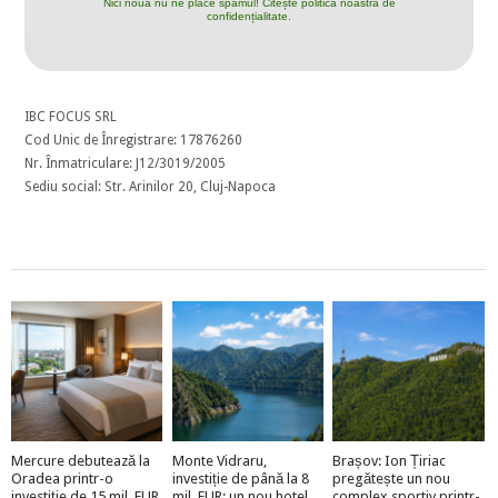
Nici nouă nu ne place spamul! Citește politica noastră de
confidențialitate.
IBC FOCUS SRL
Cod Unic de Înregistrare: 17876260
Nr. Înmatriculare: J12/3019/2005
Sediu social: Str. Arinilor 20, Cluj-Napoca
Mercure debutează la
Monte Vidraru,
Brașov: Ion Țiriac
Oradea printr-o
investiție de până la 8
pregătește un nou
investiție de 15 mil. EUR
mil. EUR: un nou hotel
complex sportiv printr-