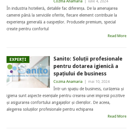
Cozma Anamaria
|
iulie 4, 2024
În industria hotelieră, detaliile fac diferența. De la amenajarea
camerei până la serviciile oferite, fiecare element contribuie la
experiența generală a oaspeților. Produsele premium, special
create pentru confortul
Read More
Sanito: Soluții profesionale
EXPERȚI
pentru dotarea igienică a
spațiului de business
Cozma Anamaria
|
mai 10, 2024
Într-un spațiu de business, curățenia și
igiena sunt aspecte esențiale pentru crearea unei impresii pozitive
și asigurarea confortului angajaților și clienților. De aceea,
alegerea soluțiilor profesionale pentru echiparea
Read More