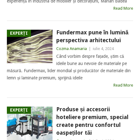
experiență în industria de mobilier și decorațiuni, Marian Badea
Read More
Fundermax pune în lumină
EXPERȚI
perspectiva arhitectului
Cozma Anamaria
|
iulie 4, 2024
Când vorbim despre fațade, știm că
ideile bune au nevoie de materiale pe
măsură. Fundermax, lider mondial și producător de materiale din
lemn și laminate premium, sprijină ideile
Read More
Produse și accesorii
EXPERȚI
hoteliere premium, special
create pentru confortul
oaspeților tăi