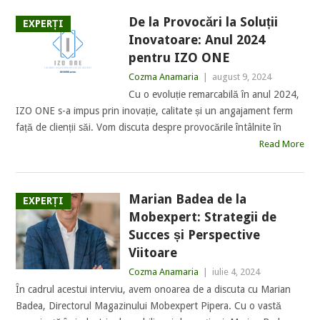
De la Provocări la Soluții
EXPERȚI
Inovatoare: Anul 2024
pentru IZO ONE
Cozma Anamaria
|
august 9, 2024
Cu o evoluție remarcabilă în anul 2024,
IZO ONE s-a impus prin inovație, calitate și un angajament ferm
față de clienții săi. Vom discuta despre provocările întâlnite în
Read More
Marian Badea de la
EXPERȚI
Mobexpert: Strategii de
Succes și Perspective
Viitoare
Cozma Anamaria
|
iulie 4, 2024
În cadrul acestui interviu, avem onoarea de a discuta cu Marian
Badea, Directorul Magazinului Mobexpert Pipera. Cu o vastă