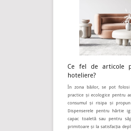
Ce fel de articole p
hoteliere?
În zona băilor, se pot folos
practice și ecologice pentru a
consumul și risipa și propun
Dispenserele pentru hârtie igi
capac toaletă sau pentru săp
primitoare și la satisfacția dep