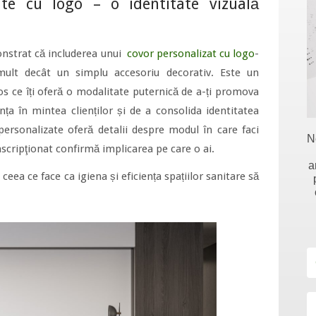
ate cu logo – o identitate vizuală
nstrat că includerea unui
covor personalizat cu logo
-
ult decât un simplu accesoriu decorativ. Este un
s ce îți oferă o modalitate puternică de a-ți promova
ța în mintea clienților și de a consolida identitatea
personalizate oferă detalii despre modul în care faci
N
nscripţionat confirmă implicarea pe care o ai.
a
 ceea ce face ca igiena și eficiența spațiilor sanitare să