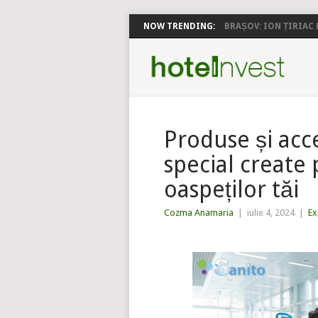
NOW TRENDING:
BRAȘOV: ION ȚIRIAC P
Produse și acc
special create
oaspeților tăi
Cozma Anamaria
|
iulie 4, 2024
|
Ex