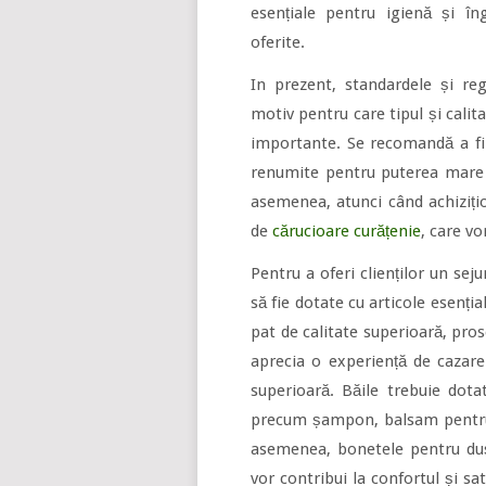
esențiale pentru igienă și îngr
oferite.
In prezent, standardele și reg
motiv pentru care tipul și cali
importante. Se recomandă a fi 
renumite pentru puterea mare d
asemenea, atunci când achizițio
de
cărucioare curățenie
, care v
Pentru a oferi clienților un seju
să fie dotate cu articole esenți
pat de calitate superioară, pros
aprecia o experiență de cazar
superioară. Băile trebuie dota
precum șampon, balsam pentru p
asemenea, bonetele pentru duș,
vor contribui la confortul și sa