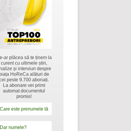
e-ar plăcea să te ținem la
curent cu ultimele știri,
nalize și interviuri despre
piața HoReCa alături de
cei peste 9.700 abonați.
La abonare vei primi
automat documentul
promis!