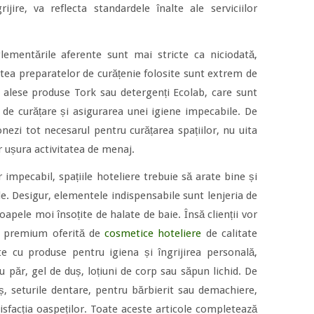
ijire, va reflecta standardele înalte ale serviciilor
lementările aferente sunt mai stricte ca niciodată,
tatea preparatelor de curățenie folosite sunt extrem de
alese produse Tork sau detergenți Ecolab, care sunt
e curățare și asigurarea unei igiene impecabile. De
nezi tot necesarul pentru curățarea spațiilor, nu uita
or ușura activitatea de menaj.
r impecabil, spațiile hoteliere trebuie să arate bine și
ale. Desigur, elementele indispensabile sunt lenjeria de
oapele moi însoțite de halate de baie. Însă clienții vor
e premium oferită de
cosmetice hoteliere
de calitate
te cu produse pentru igiena și îngrijirea personală,
ăr, gel de duș, loțiuni de corp sau săpun lichid. De
 seturile dentare, pentru bărbierit sau demachiere,
tisfacția oaspeților. Toate aceste articole completează