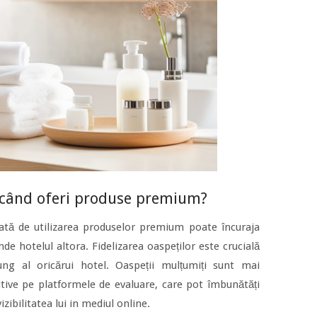
i când oferi produse premium?
ată de utilizarea produselor premium poate încuraja
de hotelul altora. Fidelizarea oaspeților este crucială
ng al oricărui hotel. Oaspeții mulțumiți sunt mai
itive pe platformele de evaluare, care pot îmbunătăți
izibilitatea lui in mediul online.