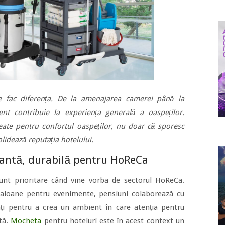
ile fac diferența. De la amenajarea camerei până la
ement contribuie la experiența generală a oaspeților.
ate pentru confortul oaspeților, nu doar că sporesc
olidează reputația hotelului.
gantă, durabilă pentru HoReCa
sunt prioritare când vine vorba de sectorul HoReCa.
 saloane pentru evenimente, pensiuni colaborează cu
zați pentru a crea un ambient în care atenția pentru
rtă.
Mocheta
pentru hoteluri este în acest context un