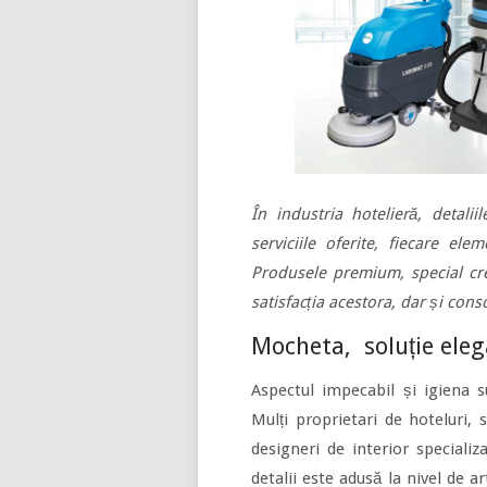
În industria hotelieră, detali
serviciile oferite, fiecare el
Produsele premium, special cre
satisfacția acestora, dar și cons
Mocheta, soluție ele
Aspectul impecabil și igiena 
Mulți proprietari de hoteluri,
designeri de interior speciali
detalii este adusă la nivel de a