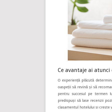
Ce avantaje ai atunc
O experiență plăcută determin
oaspeții să revină și să recoman
pentru succesul pe termen lu
predispuși să lase recenzii poz
clasamentul hotelului si creste v