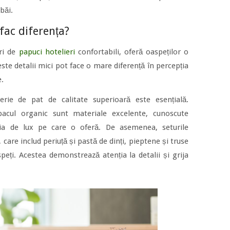
 băi.
 fac diferența?
ri de
papuci hotelieri
confortabili, oferă oaspeților o
ste detalii mici pot face o mare diferență în percepția
e.
jerie de pat de calitate superioară este esențială.
cul organic sunt materiale excelente, cunoscute
ația de lux pe care o oferă. De asemenea, seturile
care includ periuță și pastă de dinți, pieptene și truse
peți. Acestea demonstrează atenția la detalii și grija