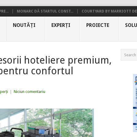
RE...
MONARC DĂ STARTUL CONST...
COURTYARD BY MARRIOTT DE.
NOUTĂȚI
EXPERȚI
PROIECTE
SOLU
esorii hoteliere premium,
 pentru confortul
perți
|
Niciun comentariu