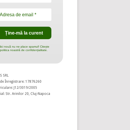
ici nouă nu ne place spamul! Citește
politica noastră de confidențialitate.
S SRL
de Înregistrare: 17876260
riculare: J12/3019/2005
al: Str. Arinilor 20, Cluj-Napoca