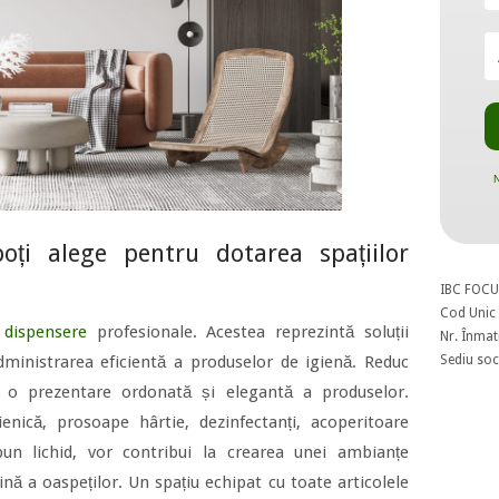
N
oți alege pentru dotarea spațiilor
IBC FOCU
Cod Unic 
i
dispensere
profesionale. Acestea reprezintă soluții
Nr. Înmat
Sediu soci
dministrarea eficientă a produselor de igienă. Reduc
 o prezentare ordonată și elegantă a produselor.
enică, prosoape hârtie, dezinfectanți, acoperitoare
un lichid, vor contribui la crearea unei ambianțe
lină a oaspeților. Un spațiu echipat cu toate articolele