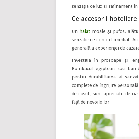
senzația de lux și rafinament în
Ce accesorii hoteliere
Un
halat
moale și pufos, alătu
senzație de confort imediat. Ace
generală a experienței de cazar
Investiția în prosoape și len
Bumbacul egiptean sau bumba
pentru durabilitatea și senz
complete de îngrijire personală, 
de cusut, sunt apreciate de oas
față de nevoile lor.