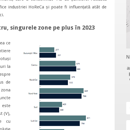
cifice industriei HoReCa și poate fi influențată atât de
ci.
tru, singurele zone pe plus în 2023
eea ce
tiere
N
otuși
ri la
a
espre
us de
 zona
uncte
 este
t (V),
te cu
oluție