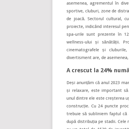
asemenea, agrementul în divers
sportive, cluburi, zone de distr
de joacă. Sectorul cultural, 
proiecte, indicând interesul pen
spa-urile sunt prezente în 12
wellness-ului și sănătății. P
cinematografele și cluburil
divertisment are, de asemenea,
A crescut la 24% număr
Deși anunțăm că anul 2023 marc
și relaxare, este important să
unul dintre ele este creșterea u
construcție. Cu 24 puncte proc
trebuie să subliniem faptul că
după distribuția pe stadii. Cel