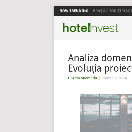
NOW TRENDING:
BRAȘOV: ION ȚIRIAC P
Analiza domeni
Evoluția proie
Cozma Anamaria
|
martie 8, 2024
|