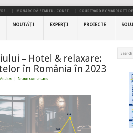
RE...
MONARC DĂ STARTUL CONST...
COURTYARD BY MARRIOTT DE.
NOUTĂȚI
EXPERȚI
PROIECTE
SOLU
ului – Hotel & relaxare:
ctelor în România în 2023
Analize
|
Niciun comentariu