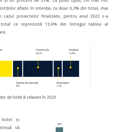
ții și un procent de 35%. La polul opus, cel mai mic
tițiilor aflate în intenție, cu doar 0,3% din total, mai
n cazul proiectelor finalizate, pentru anul 2023 s-a
 total ce reprezintă 13,6% din întregul tablou al
are.
telor de hotel & relaxare în 2023
 hotel și
ontinuă să