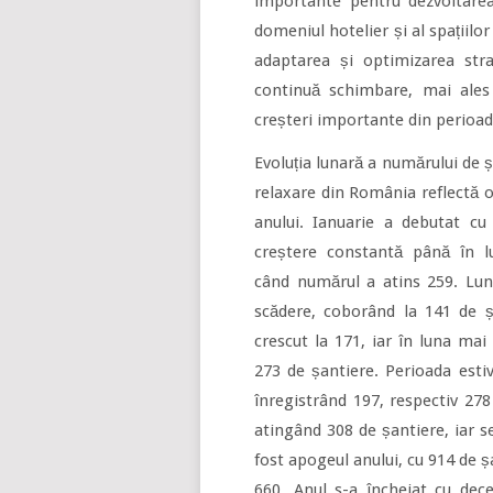
importante pentru dezvoltarea
domeniul hotelier și al spațiilor
adaptarea și optimizarea stra
continuă schimbare, mai ales
creșteri importante din perioa
Evoluția lunară a numărului de ș
relaxare din România reflectă o
anului. Ianuarie a debutat c
creștere constantă până în l
când numărul a atins 259. Lu
scădere, coborând la 141 de șan
crescut la 171, iar în luna mai
273 de șantiere. Perioada estiv
înregistrând 197, respectiv 278
atingând 308 de șantiere, iar 
fost apogeul anului, cu 914 de ș
660. Anul s-a încheiat cu de