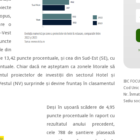
oiecte
 opus,
ere o
-Vest
uncte
le din
N
e 13,42 puncte procentuale, și cea din Sud-Est (SE), cu
tuale. Chiar dacă ne așteptam ca zonele litorale să
tul proiectelor de investiții din sectorul Hotel și
IBC FOCU
Vestul (NV) surprinde și devine fruntaș în clasamentul
Cod Unic 
Nr. Înmat
Sediu soci
Deși în ușoară scădere de 4,95
puncte procentuale în raport cu
rezultatul anului precedent,
cele 788 de șantiere plasează