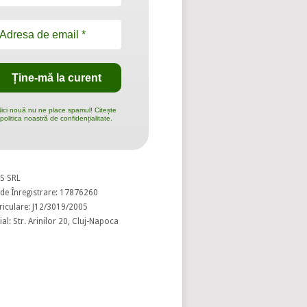
ici nouă nu ne place spamul! Citește
politica noastră de confidențialitate.
S SRL
de Înregistrare: 17876260
riculare: J12/3019/2005
al: Str. Arinilor 20, Cluj-Napoca