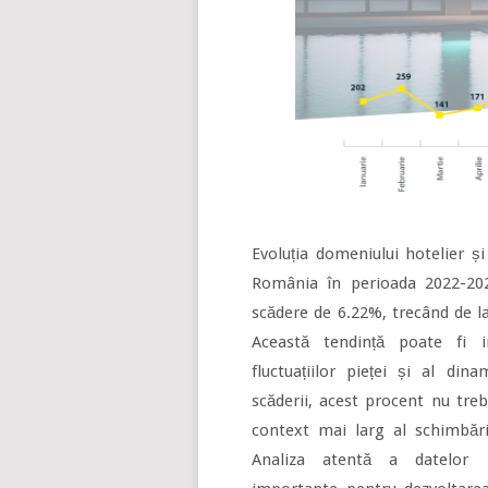
Evoluția domeniului hotelier și 
România în perioada 2022-202
scădere de 6.22%, trecând de la
Această tendință poate fi i
fluctuațiilor pieței și al din
scăderii, acest procent nu trebu
context mai larg al schimbări
Analiza atentă a datelor p