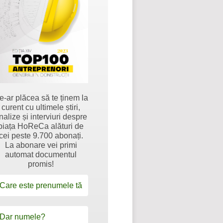
e-ar plăcea să te ținem la
curent cu ultimele știri,
nalize și interviuri despre
piața HoReCa alături de
cei peste 9.700 abonați.
La abonare vei primi
automat documentul
promis!