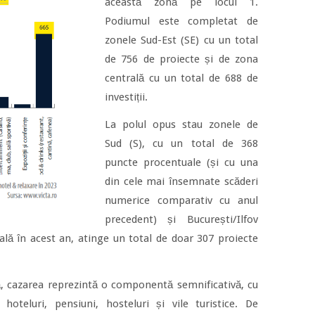
această zonă pe locul 1.
Podiumul este completat de
zonele Sud-Est (SE) cu un total
de 756 de proiecte și de zona
centrală cu un total de 688 de
investiții.
La polul opus stau zonele de
Sud (S), cu un total de 368
puncte procentuale (și cu una
din cele mai însemnate scăderi
numerice comparativ cu anul
precedent) și București/Ilfov
ală în acest an, atinge un total de doar 307 proiecte
tă, cazarea reprezintă o componentă semnificativă, cu
hoteluri, pensiuni, hosteluri și vile turistice. De