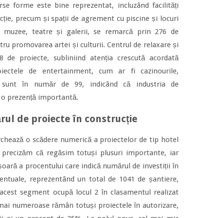
e forme este bine reprezentat, incluzând facilități
acție, precum și spații de agrement cu piscine și locuri
cu muzee, teatre și galerii, se remarcă prin 276 de
tru promovarea artei și culturii. Centrul de relaxare și
8 de proiecte, subliniind atenția crescută acordată
roiectele de entertainment, cum ar fi cazinourile,
e, sunt în număr de 99, indicând că industria de
 o prezență importantă.
ul de proiecte în construcție
hează o scădere numerică a proiectelor de tip hotel
 precizăm că regăsim totuși plusuri importante, iar
șoară a procentului care indică numărul de investiții în
entuale, reprezentând un total de 1041 de șantiere,
 acest segment ocupă locul 2 în clasamentul realizat
e mai numeroase rămân totuși proiectele în autorizare,