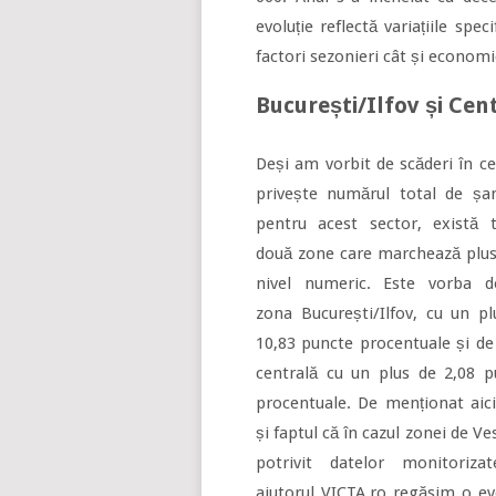
evoluție reflectă variațiile spe
factori sezonieri cât și economi
București/Ilfov și Cen
Deși am vorbit de scăderi în c
privește numărul total de șan
pentru acest sector, există t
două zone care marchează plusu
nivel numeric. Este vorba d
zona București/Ilfov, cu un pl
10,83 puncte procentuale și de
centrală cu un plus de 2,08 p
procentuale. De menționat aici
și faptul că în cazul zonei de Ves
potrivit datelor monitoriza
ajutorul VICTA.ro regăsim o ev