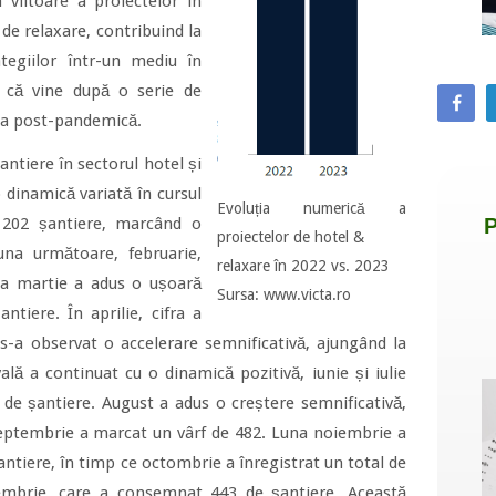
 viitoare a proiectelor în
 de relaxare, contribuind la
tegiilor într-un mediu în
 că vine după o serie de
da post-pandemică.
antiere în sectorul hotel și
 dinamică variată în cursul
Evoluția numerică a
u 202 șantiere, marcând o
proiectelor de hotel &
una următoare, februarie,
relaxare în 2022 vs. 2023
na martie a adus o ușoară
Sursa: www.victa.ro
tiere. În aprilie, cifra a
 s-a observat o accelerare semnificativă, ajungând la
ală a continuat cu o dinamică pozitivă, iunie și iulie
 de șantiere. August a adus o creștere semnificativă,
septembrie a marcat un vârf de 482. Luna noiembrie a
antiere, în timp ce octombrie a înregistrat un total de
cembrie, care a consemnat 443 de șantiere. Această