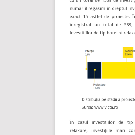
cu un total de 1539 de investi
număr îl regăsim în dreptul inves
exact 15 astfel de proiecte. Î
înregistrat un total de 589,
investițiilor de tip hotel și relax
Distribuția pe stadii a proiec
Sursa: www.victa.ro
În cazul investițiilor de tip
relaxare, investițiile mari c