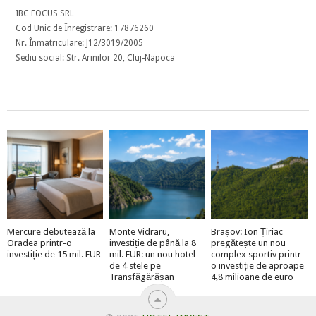
IBC FOCUS SRL
Cod Unic de Înregistrare: 17876260
Nr. Înmatriculare: J12/3019/2005
Sediu social: Str. Arinilor 20, Cluj-Napoca
Mercure debutează la
Monte Vidraru,
Brașov: Ion Țiriac
Oradea printr-o
investiție de până la 8
pregătește un nou
investiție de 15 mil. EUR
mil. EUR: un nou hotel
complex sportiv printr-
de 4 stele pe
o investiție de aproape
Transfăgărășan
4,8 milioane de euro