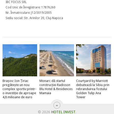
IBC FOCUS SRL
Cod Unic de Înregistrare: 17876260
Nr. Înmatriculare: J12/3019/2005
Sediu social: Str. Arinilor 20, Cluj-Napoca
Brașov: Ion Țiriac
Monarc dă startul
Courtyard by Marriott
pregătește un nou
construcției Radisson
debutează la Sibiu prin
complex sportiv printr-
Blu Hotel & Residences
rebranduirea fostului
o investiție de aproape
Mamaia
Golden Tulip Ana
4,8 milioane de euro
Tower
© 2026
HOTEL INVEST
.