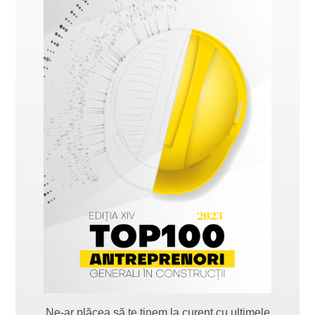
Ne-ar plăcea să te ținem la curent cu ultimele