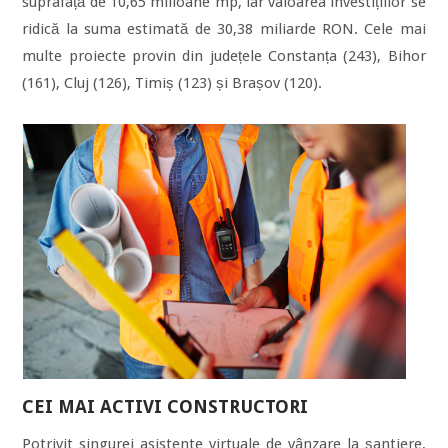
suprafață de 10,65 milioane mp, iar valoarea investițiilor se
ridică la suma estimată de 30,38 miliarde RON. Cele mai
multe proiecte provin din județele Constanța (243), Bihor
(161), Cluj (126), Timiș (123) și Brașov (120).
CEI MAI ACTIVI CONSTRUCTORI
Potrivit singurei asistente virtuale de vânzare la șantiere,