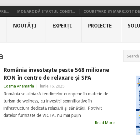
RE...
MONARC DĂ STARTUL CONST...
COURTYARD BY MARRIOTT DE.
NOUTĂȚI
EXPERȚI
PROIECTE
SOLU
a
România investește peste 568 milioane
RON în centre de relaxare și SPA
Cozma Anamaria
|
iunie 16, 2025
România se aliniază tendințelor europene în materie de
turism de wellness, cu investiții semnificative în
infrastructura dedicată relaxării și sănătății. Potrivit
datelor furnizate de VICTA, nu mai puțin
Read More