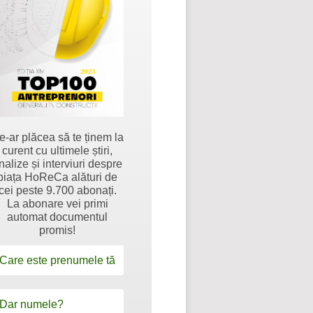
e-ar plăcea să te ținem la
curent cu ultimele știri,
nalize și interviuri despre
piața HoReCa alături de
cei peste 9.700 abonați.
La abonare vei primi
automat documentul
promis!