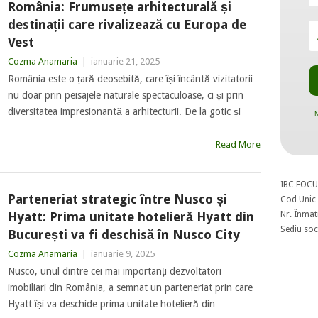
România: Frumusețe arhitecturală și
destinații care rivalizează cu Europa de
Vest
Cozma Anamaria
|
ianuarie 21, 2025
România este o țară deosebită, care își încântă vizitatorii
nu doar prin peisajele naturale spectaculoase, ci și prin
diversitatea impresionantă a arhitecturii. De la gotic și
N
Read More
IBC FOCU
Parteneriat strategic între Nusco și
Cod Unic 
Nr. Înmat
Hyatt: Prima unitate hotelieră Hyatt din
Sediu soci
București va fi deschisă în Nusco City
Cozma Anamaria
|
ianuarie 9, 2025
Nusco, unul dintre cei mai importanți dezvoltatori
imobiliari din România, a semnat un parteneriat prin care
Hyatt își va deschide prima unitate hotelieră din