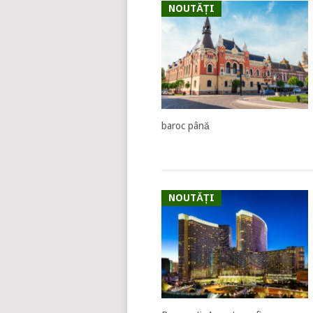
NOUTĂȚI
baroc până
NOUTĂȚI