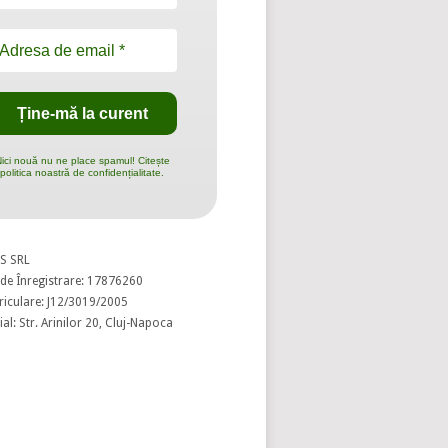
ici nouă nu ne place spamul! Citește
politica noastră de confidențialitate.
S SRL
de Înregistrare: 17876260
riculare: J12/3019/2005
al: Str. Arinilor 20, Cluj-Napoca