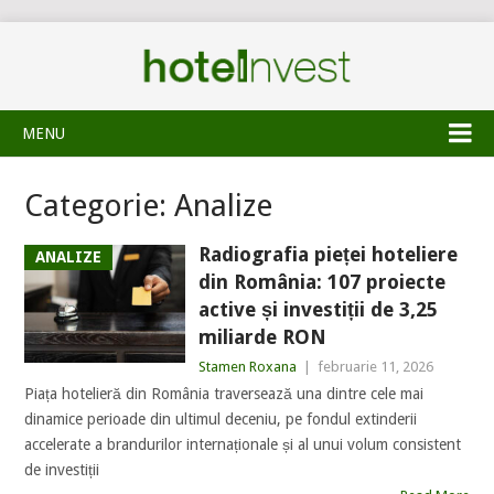
MENU
Categorie:
Analize
Radiografia pieței hoteliere
ANALIZE
din România: 107 proiecte
active și investiții de 3,25
miliarde RON
Stamen Roxana
|
februarie 11, 2026
Piața hotelieră din România traversează una dintre cele mai
dinamice perioade din ultimul deceniu, pe fondul extinderii
accelerate a brandurilor internaționale și al unui volum consistent
de investiții