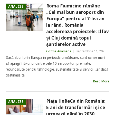
Roma Fiumicino rămâne
ANALIZE
„Cel mai bun aeroport din
Europa” pentru al 7-lea an
la rând. România
accelerează proiectele: Ilfov
și Cluj domină topul
șantierelor active
Cozma Anamaria
|
septembrie 11, 2025
Dacă zbori prin Europa în perioada următoare, sunt șanse mari
să ajungi într-unul dintre cele 10 aeroporturi premiate,
recunoscute pentru tehnologie, sustenabilitate și servicii. Iar dacă
destinația ta
Read More
Piața HoReCa din România:
ANALIZE
5 ani de transformări și ce
urmează până în 2030