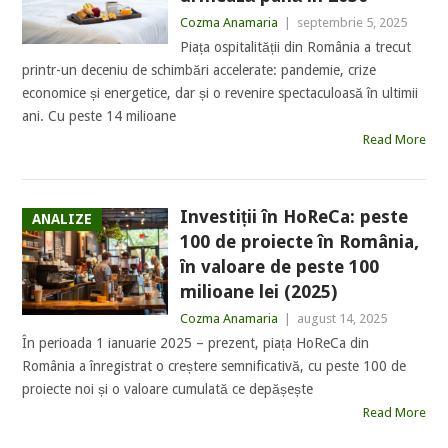
Cozma Anamaria
|
septembrie 5, 2025
Piața ospitalității din România a trecut
printr-un deceniu de schimbări accelerate: pandemie, crize
economice și energetice, dar și o revenire spectaculoasă în ultimii
ani. Cu peste 14 milioane
Read More
Investiții în HoReCa: peste
ANALIZE
100 de proiecte în România,
în valoare de peste 100
milioane lei (2025)
Cozma Anamaria
|
august 14, 2025
În perioada 1 ianuarie 2025 – prezent, piața HoReCa din
România a înregistrat o creștere semnificativă, cu peste 100 de
proiecte noi și o valoare cumulată ce depășește
Read More