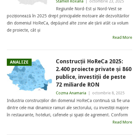
Stamen Roxana
|
octombrie 23, 2025
Regiunile Nord-Est și Nord-Vest se
poziționează în 2025 drept principalele motoare ale dezvoltărilor
din domeniul HoReCa, depășind alte zone ale țării atât ca volum
de proiecte, cât și
Read More
Construcții HoReCa 2025:
ANALIZE
2.400 proiecte private și 860
publice, investiții de peste
72 miliarde RON
Cozma Anamaria
|
octombrie 8, 2025
Industria construcțiilor din domeniul HoReCa continuă să fie una
dintre cele mai dinamice ramuri ale sectorului, cu investiții majore
în restaurante, hoteluri, cafenele și spații de agrement. Conform
Read More