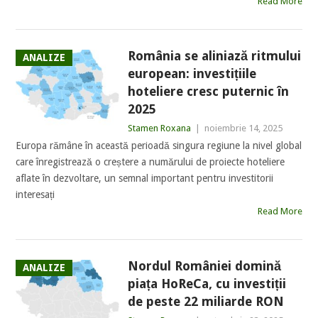
Read More
România se aliniază ritmului
ANALIZE
european: investițiile
hoteliere cresc puternic în
2025
Stamen Roxana
|
noiembrie 14, 2025
Europa rămâne în această perioadă singura regiune la nivel global
care înregistrează o creștere a numărului de proiecte hoteliere
aflate în dezvoltare, un semnal important pentru investitorii
interesați
Read More
Nordul României domină
ANALIZE
piața HoReCa, cu investiții
de peste 22 miliarde RON