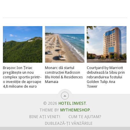
Brașov: Ion Țiriac
Monarc dă startul
Courtyard by Marriott
pregătește un nou
construcției Radisson
debutează la Sibiu prin
complex sportiv printr-
Blu Hotel & Residences
rebranduirea fostului
o investiție de aproape
Mamaia
Golden Tulip Ana
4,8 milioane de euro
Tower
© 2026
HOTEL INVEST
.
THEME BY
MYTHEMESHOP
.
BINE AȚI VENIT!
CUM TE AJUTAM?
DUBLEAZĂ-ȚI VÂNZĂRILE