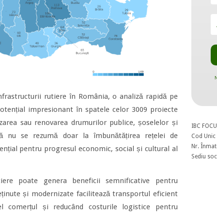
N
infrastructurii rutiere în România, o analiză rapidă pe
otențial impresionant în spatele celor 3009 proiecte
zarea sau renovarea drumurilor publice, șoselelor și
IBC FOCU
tivă nu se rezumă doar la îmbunătățirea rețelei de
Cod Unic 
Nr. Înmat
nțial pentru progresul economic, social și cultural al
Sediu soci
utiere poate genera beneficii semnificative pentru
inute și modernizate facilitează transportul eficient
el comerțul și reducând costurile logistice pentru