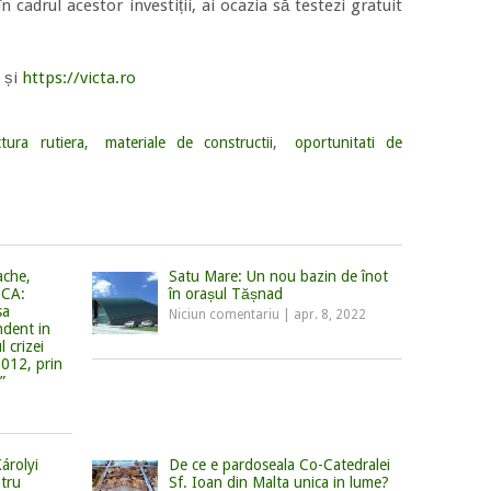
n cadrul acestor investiții, ai ocazia să testezi gratuit
și
https://victa.ro
ctura rutiera
,
materiale de constructii
,
oportunitati de
ache,
Satu Mare: Un nou bazin de înot
OCA:
în orașul Tășnad
sa
Niciun comentariu
|
apr. 8, 2022
ndent in
l crizei
012, prin
”
árolyi
De ce e pardoseala Co-Catedralei
tru
Sf. Ioan din Malta unica in lume?