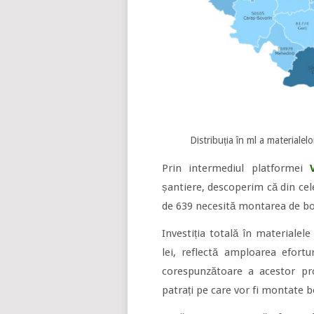
Distribuția în ml a materialel
Prin intermediul platformei
șantiere, descoperim că din cel
de 639 necesită montarea de bo
Investiția totală în materialel
lei, reflectă amploarea efort
corespunzătoare a acestor pr
patrați pe care vor fi montate b