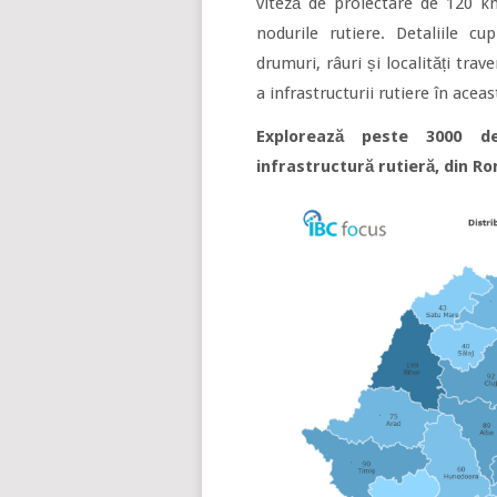
viteză de proiectare de 120 k
nodurile rutiere. Detaliile cu
drumuri, râuri și localități trav
a infrastructurii rutiere în acea
Explorează peste 3000 de
infrastructură rutieră, din Ro