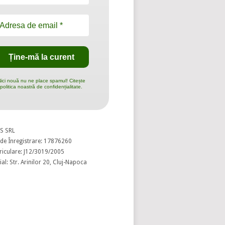
ici nouă nu ne place spamul! Citește
politica noastră de confidențialitate.
S SRL
de Înregistrare: 17876260
riculare: J12/3019/2005
al: Str. Arinilor 20, Cluj-Napoca