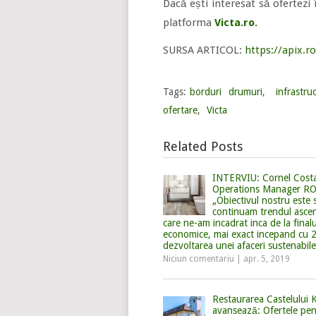
Dacă ești interesat să ofertezi î
platforma
Victa.ro.
SURSA ARTICOL:
https://apix.ro
Tags:
borduri drumuri
,
infrastru
ofertare
,
Victa
Related Posts
INTERVIU: Cornel Cost
Operations Manager R
„Obiectivul nostru este 
continuam trendul asce
care ne-am incadrat inca de la finalu
economice, mai exact incepand cu 2
dezvoltarea unei afaceri sustenabile
Niciun comentariu
|
apr. 5, 2019
Restaurarea Castelului K
avansează: Ofertele pen