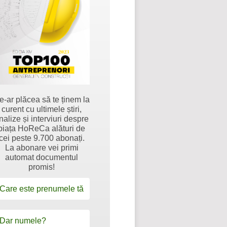
e-ar plăcea să te ținem la
curent cu ultimele știri,
nalize și interviuri despre
piața HoReCa alături de
cei peste 9.700 abonați.
La abonare vei primi
automat documentul
promis!