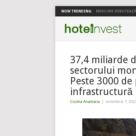
NOW TRENDING:
MERCURE DEBUTEAZĂ 
37,4 miliarde 
sectorului mon
Peste 3000 de 
infrastructură
Cozma Anamaria
|
noiembrie 7, 202