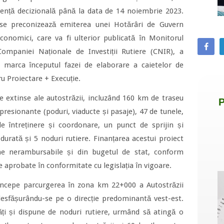
rență decizională până la data de 14 noiembrie 2023.
 se preconizează emiterea unei Hotărâri de Guvern
economici, care va fi ulterior publicată în Monitorul
l Companiei Naționale de Investiții Rutiere (CNIR), a
 marca începutul fazei de elaborare a caietelor de
tru Proiectare + Execuție.
ile extinse ale autostrăzii, incluzând 160 km de traseu
presionante (poduri, viaducte și pasaje), 47 de tunele,
 de întreținere și coordonare, un punct de sprijin și
 durată și 5 noduri rutiere. Finanțarea acestui proiect
rne nerambursabile și din bugetul de stat, conform
e aprobate în conformitate cu legislația în vigoare.
 începe parcurgerea în zona km 22+000 a Autostrăzii
sfășurându-se pe o direcție predominantă vest-est.
tăți și dispune de noduri rutiere, urmând să atingă o