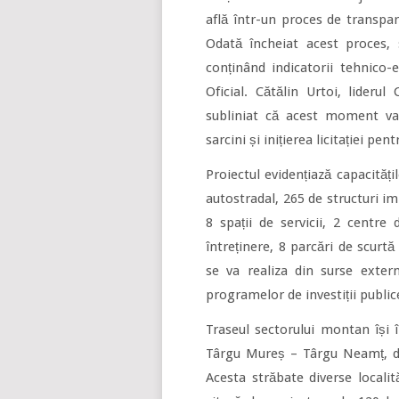
află într-un proces de transpa
Odată încheiat acest proces,
conținând indicatorii tehnico-
Oficial. Cătălin Urtoi, lideru
subliniat că acest moment va
sarcini și inițierea licitației pen
Proiectul evidențiază capacităț
autostradal, 265 de structuri im
8 spații de servicii, 2 centre
întreținere, 8 parcări de scurtă
se va realiza din surse exte
programelor de investiții public
Traseul sectorului montan își
Târgu Mureș – Târgu Neamț, de
Acesta străbate diverse locali