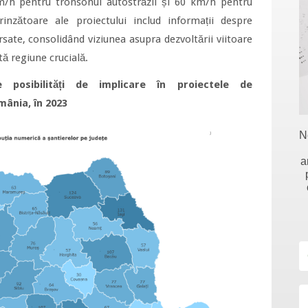
m/h pentru tronsonul autostrăzii și 60 km/h pentru
prinzătoare ale proiectului includ informații despre
ersate, consolidând viziunea asupra dezvoltării viitoare
stă regiune crucială.
 posibilități de implicare în proiectele de
mânia, în 2023
N
a