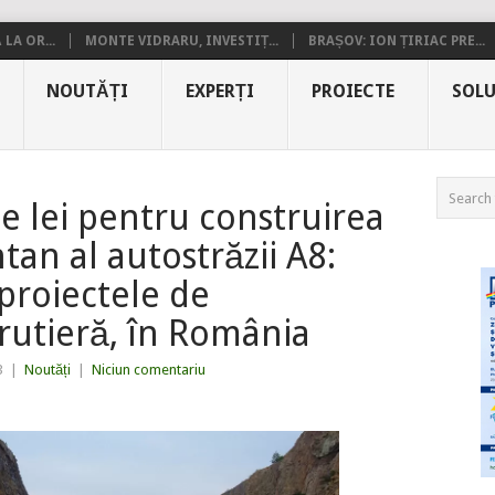
LA OR...
MONTE VIDRARU, INVESTIȚ...
BRAȘOV: ION ȚIRIAC PRE...
NOUTĂȚI
EXPERȚI
PROIECTE
SOLU
de lei pentru construirea
tan al autostrăzii A8:
proiectele de
 rutieră, în România
3
|
Noutăți
|
Niciun comentariu