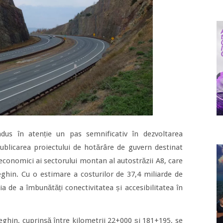
adus în atenție un pas semnificativ în dezvoltarea
 publicarea proiectului de hotărâre de guvern destinat
-economici ai sectorului montan al autostrăzii A8, care
eghin. Cu o estimare a costurilor de 37,4 miliarde de
ția de a îmbunătăți conectivitatea și accesibilitatea în
eghin, cuprinsă între kilometrii 22+000 și 181+195, se