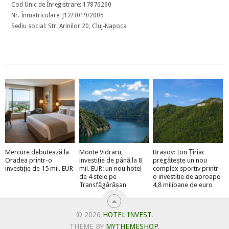
Cod Unic de Înregistrare: 17876260
Nr. Înmatriculare: J12/3019/2005
Sediu social: Str. Arinilor 20, Cluj-Napoca
Mercure debutează la
Monte Vidraru,
Brașov: Ion Țiriac
Oradea printr-o
investiție de până la 8
pregătește un nou
investiție de 15 mil. EUR
mil. EUR: un nou hotel
complex sportiv printr-
de 4 stele pe
o investiție de aproape
Transfăgărășan
4,8 milioane de euro
© 2026
HOTEL INVEST
.
THEME BY
MYTHEMESHOP
.