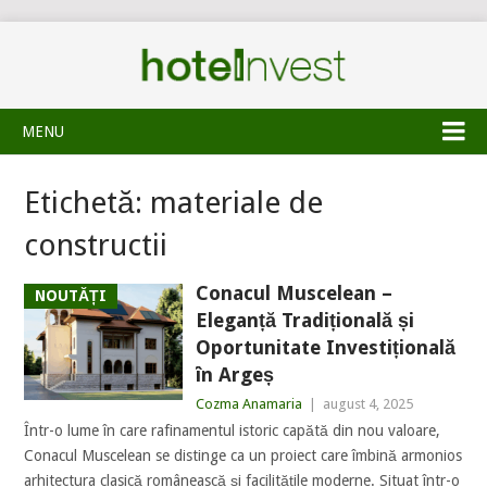
MENU
Etichetă:
materiale de
constructii
Conacul Muscelean –
NOUTĂȚI
Eleganță Tradițională și
Oportunitate Investițională
în Argeș
Cozma Anamaria
|
august 4, 2025
Într-o lume în care rafinamentul istoric capătă din nou valoare,
Conacul Muscelean se distinge ca un proiect care îmbină armonios
arhitectura clasică românească și facilitățile moderne. Situat într-o