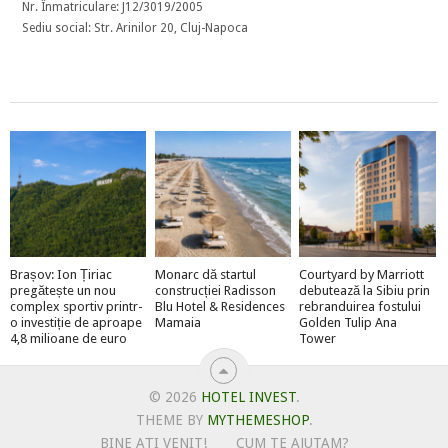
Nr. Înmatriculare: J12/3019/2005
Sediu social: Str. Arinilor 20, Cluj-Napoca
Brașov: Ion Țiriac
Monarc dă startul
Courtyard by Marriott
pregătește un nou
construcției Radisson
debutează la Sibiu prin
complex sportiv printr-
Blu Hotel & Residences
rebranduirea fostului
o investiție de aproape
Mamaia
Golden Tulip Ana
4,8 milioane de euro
Tower
© 2026
HOTEL INVEST
.
THEME BY
MYTHEMESHOP
.
BINE AȚI VENIT!
CUM TE AJUTAM?