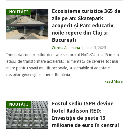
Ecosisteme turistice 365 de
NOUTĂȚI
zile pe an: Skatepark
acoperit și Parc educativ,
noile repere din Cluj și
București
Cozma Anamaria
|
iunie 3, 2025
Industria construcțiilor dedicate sectorului HoReCa se află într-o
etapă de transformare accelerată, alimentată de cererea tot mai
mare pentru spații multifuncționale, sustenabile și adaptate
nevoilor generațiilor tinere. România
Read More
Fostul sediu ISPH devine
NOUTĂȚI
hotel Radisson RED:
Investiție de peste 13
milioane de euro în centrul