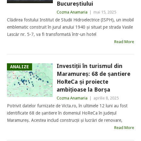
Bucureștiului
Cozma Anamaria
|
mai 15, 2025
Clădirea fostului Institut de Studii Hidroelectrice (ISPH), un imobil
emblematic construit în jurul anului 1940 și situat pe strada Vasile
Lascăr nr. 5-7, va fi transformată într-un hotel
Read More
Investiții în turismul din
ANALIZE
Maramureș: 68 de șantiere
HoReCa și proiecte
ambițioase la Borșa
Cozma Anamaria
|
aprilie 8, 2025
Potrivit datelor furnizate de Victa.ro, în ultimele 12 luni au fost
identificate 68 de șantiere în domeniul HoReCa în județul
Maramureș. Acestea includ construcții și lucrări de renovare,
Read More