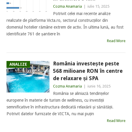
Cozma Anamaria
|
iulie 15, 2025
Potrivit celei mai recente analize
realizate de platforma Victa.ro, sectorul construcțiilor din
domeniul hotelier rămâne extrem de activ. În ultima lună, au fost
identificate 761 de șantiere în
Read More
România investește peste
ANALIZE
568 milioane RON în centre
de relaxare și SPA
Cozma Anamaria
|
iunie 16, 2025
România se aliniază tendințelor
europene în materie de turism de wellness, cu investiții
semnificative în infrastructura dedicată relaxării și sănătății.
Potrivit datelor furnizate de VICTA, nu mai puțin
Read More