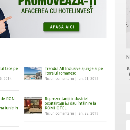
N
a
ul face pe
Trendul All Inclusive ajunge si pe
litoralul romanesc
16, 2014
Niciun comentariu
|
iun. 21, 2012
ne de RON
Reprezentanții industriei
ospitalităţii își dau întâlnire la
na iunie in
ROMHOTEL
Niciun comentariu
|
ian. 28, 2019