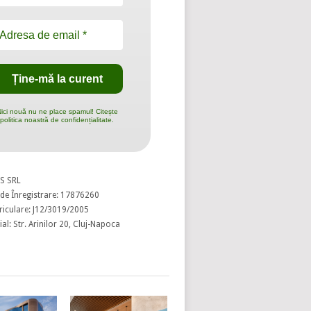
ici nouă nu ne place spamul! Citește
politica noastră de confidențialitate.
S SRL
de Înregistrare: 17876260
riculare: J12/3019/2005
al: Str. Arinilor 20, Cluj-Napoca