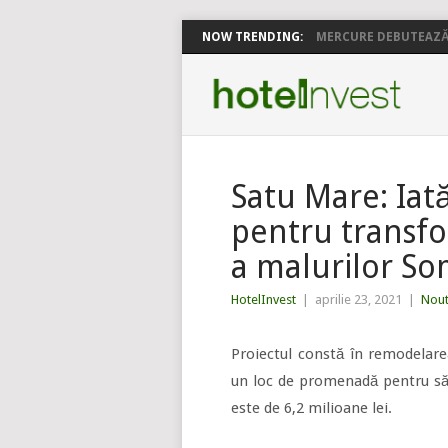
NOW TRENDING:
MERCURE DEBUTEAZĂ 
Satu Mare: Iată 
pentru transf
a malurilor So
HotelInvest
|
aprilie 23, 2021
|
Nout
Proiectul constă în remodelare
un loc de promenadă pentru săt
este de 6,2 milioane lei.