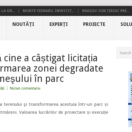
LA OR...
MONTE VIDRARU, INVESTIȚ...
BRAȘOV: ION ȚIRIAC PRE...
NOUTĂȚI
EXPERȚI
PROIECTE
SOLU
cine a câștigat licitația
ormarea zonei degradate
meşului în parc
ăți
|
Niciun comentariu
a terenului şi transformarea acestuia într-un parc și
măreni. Valoarea lucrărilor de proiectare și execuție