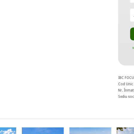
N
IBC FOCU
Cod Unic 
Nr. Înmat
Sediu soci