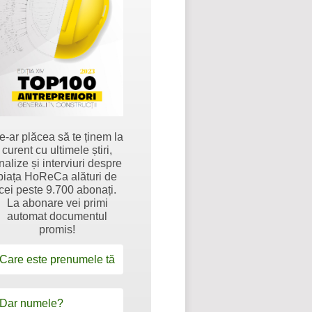
e-ar plăcea să te ținem la
curent cu ultimele știri,
nalize și interviuri despre
piața HoReCa alături de
cei peste 9.700 abonați.
La abonare vei primi
automat documentul
promis!