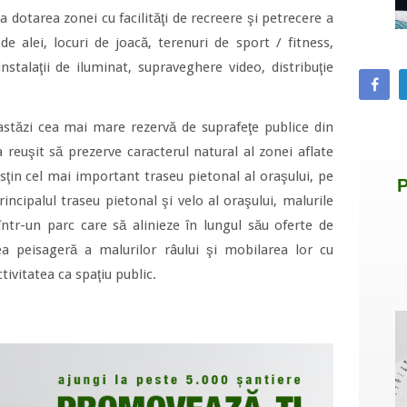
za dotarea zonei cu facilităţi de recreere şi petrecere a
e alei, locuri de joacă, terenuri de sport / fitness,
stalaţii de iluminat, supraveghere video, distribuţie
astăzi cea mai mare rezervă de suprafeţe publice din
a reuşit să prezerve caracterul natural al zonei aflate
usţin cel mai important traseu pietonal al oraşului, pe
rincipalul traseu pietonal şi velo al oraşului, malurile
tr-un parc care să alinieze în lungul său oferte de
a peisageră a malurilor râului şi mobilarea lor cu
ivitatea ca spaţiu public.