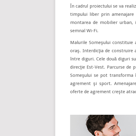
În cadrul proiectului se va reali
timpului liber prin amenajare d
montarea de mobilier urban, in
semnal Wi-Fi.
Malurile Someşului constituie 
oraş. Interdicţia de construire 
între diguri. Cele două diguri s
direcţie Est-Vest. Parcurse de p
Someşului se pot transforma în
agrement şi sport. Amenajare
oferte de agrement creşte atract