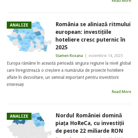
Read More
România se aliniază ritmului
ANALIZE
european: investițiile
hoteliere cresc puternic în
2025
Stamen Roxana
|
noiembrie 14, 2025
Europa rămâne în această perioadă singura regiune la nivel global
care înregistrează o creștere a numărului de proiecte hoteliere
aflate în dezvoltare, un semnal important pentru investitorii
interesați
Read More
Nordul României domină
ANALIZE
piața HoReCa, cu investiții
de peste 22 miliarde RON