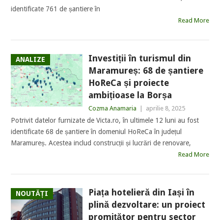
identificate 761 de șantiere în
Read More
Investiții în turismul din
ANALIZE
Maramureș: 68 de șantiere
HoReCa și proiecte
ambițioase la Borșa
Cozma Anamaria
|
aprilie 8, 2025
Potrivit datelor furnizate de Victa.ro, în ultimele 12 luni au fost
identificate 68 de șantiere în domeniul HoReCa în județul
Maramureș. Acestea includ construcții și lucrări de renovare,
Read More
Piața hotelieră din Iași în
NOUTĂȚI
plină dezvoltare: un proiect
promițător pentru sector