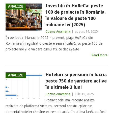
Investiții în HoReCa: peste
ANALIZE
100 de proiecte în România,
în valoare de peste 100
milioane lei (2025)
Cozma Anamaria
|
august 14, 2025
În perioada 1 ianuarie 2025 – prezent, piața HoReCa din
România a înregistrat o creștere semnificativă, cu peste 100 de
proiecte noi și o valoare cumulată ce depășește
Read More
Hoteluri și pensiuni în lucru:
ANALIZE
peste 750 de șantiere active
în ultimele 3 luni
Cozma Anamaria
|
iulie 15, 2025
Potrivit celei mai recente analize
realizate de platforma Victa.ro, sectorul construcțiilor din
domeniul hotelier rămâne extrem de activ. În ultima lună, au fost