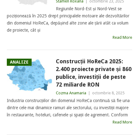
Stamen Roxana
|
octombrie 23, 2025
Regiunile Nord-Est și Nord-Vest se
poziționează în 2025 drept principalele motoare ale dezvoltărilor
din domeniul HoReCa, depășind alte zone ale țării atât ca volum
de proiecte, cât și
Read More
Construcții HoReCa 2025:
ANALIZE
2.400 proiecte private și 860
publice, investiții de peste
72 miliarde RON
Cozma Anamaria
|
octombrie 8, 2025
Industria construcțiilor din domeniul HoReCa continuă să fie una
dintre cele mai dinamice ramuri ale sectorului, cu investiții majore
în restaurante, hoteluri, cafenele și spații de agrement. Conform
Read More