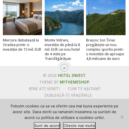
Mercure debutează la
Monte Vidraru,
Brașov: Ion Țiriac
Oradea printr-o
investiție de până la 8
pregătește un nou
investiție de 15 mil. EUR
mil. EUR: un nou hotel
complex sportiv printr-
de 4 stele pe
o investiție de aproape
Transfăgărășan
4,8 milioane de euro
© 2026
HOTEL INVEST
.
THEME BY
MYTHEMESHOP
.
BINE AȚI VENIT!
CUM TE AJUTAM?
DUBLEAZĂ-ȚI VÂNZĂRILE
OFERTE PENTRU ȘANTIERUL TĂU
Folosim cookies ca sa va oferim cea mai buna experienta pe
POLITICA DE UTILIZARE COOKIE-URI
acest site. Daca doriti sa ramaneti inseamna ca sunteti de
PRIMEȘTI GRATUIT MEGA-CADOURI LA ABONARE
acord cu politica de utilizare a cookies-urilor.
PROMOVEAZĂ-TE PE HOTELINVEST
PSPDCP
Sunt de acord
Citeste mai multe
TERMENI SI CONDITII