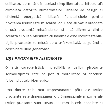
utilizator, permițând în același timp libertate arhitecturală
completă datorită numeroaselor variante de design și
eficiență energetică ridicată. Punctul-cheie pentru
pivotarea ușilor este mișcarea lor. Dacă ați văzut vreodată
o ușă pivotantă mișcându-se, știți că diferența dintre
aceasta și o ușă obișnuită cu balamale este incontestabilă.
Ușile pivotante se mișcă pe o axă verticală, asigurând o
deschidere utilă generoasă.
UȘI PIVOTANTE AUTOMATE
O altă caracteristică incredibilă a ușilor pivotante
TermoExpress este că pot fi motorizate și deschise
folosind datele biometrice.
Una dintre cele mai impresionante părți ale ușilor
pivotante este dimensiunea lor. Dimensiunile maxime ale
ușilor pivotante sunt 1650×3000 mm la cele panelate și