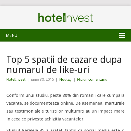
MENU
Top 5 spatii de cazare dupa
numarul de like-uri
HotelInvest
|
iunie 30, 2015
|
Noutăți
|
Niciun comentariu
Conform unui studiu, peste 80% din romanii care cumpara
vacante, se documenteaza online. De asemenea, marturiile
sau testimonialele turistilor multumiti au un impact mare
in ceea ce priveste achizitia vacantelor.
Studiul Paralela 45 a aratat faptul ca social media este o