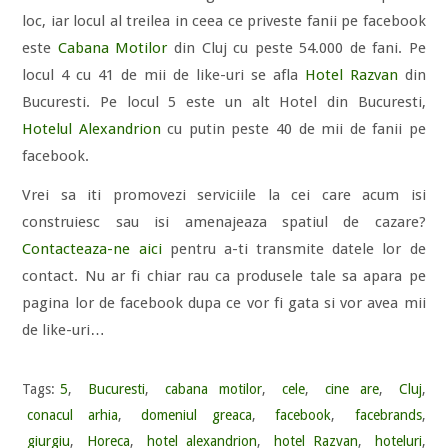
loc, iar locul al treilea in ceea ce priveste fanii pe facebook
este
Cabana Motilor
din Cluj cu peste 54.000 de fani. Pe
locul 4 cu 41 de mii de like-uri se afla
Hotel Razvan
din
Bucuresti. Pe locul 5 este un alt Hotel din Bucuresti,
Hotelul Alexandrion
cu putin peste 40 de mii de fanii pe
facebook.
Vrei sa iti promovezi serviciile la cei care acum isi
construiesc sau isi amenajeaza spatiul de cazare?
Contacteaza-ne aici
pentru a-ti transmite datele lor de
contact. Nu ar fi chiar rau ca produsele tale sa apara pe
pagina lor de facebook dupa ce vor fi gata si vor avea mii
de like-uri…
Tags:
5
,
Bucuresti
,
cabana motilor
,
cele
,
cine are
,
Cluj
,
conacul arhia
,
domeniul greaca
,
facebook
,
facebrands
,
giurgiu
,
Horeca
,
hotel alexandrion
,
hotel Razvan
,
hoteluri
,