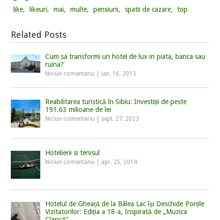
like
,
likeuri
,
mai
,
multe
,
pensiuni
,
spatii de cazare
,
top
Related Posts
Cum sa transformi un hotel de lux in piata, banca sau
ruina?
Niciun comentariu
|
ian. 16, 2013
Reabilitarea turistică în Sibiu: Investiții de peste
191.63 milioane de lei
Niciun comentariu
|
sept. 27, 2023
Hotelierii si tenisul
Niciun comentariu
|
apr. 25, 2014
Hotelul de Gheață de la Bâlea Lac își Deschide Porțile
Vizitatorilor: Ediția a 18-a, Inspirată de „Muzica
Clasică”