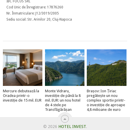
IBC FOCUS SRL
Cod Unic de Înregistrare: 17876260
Nr. Înmatriculare: J12/3019/2005
Sediu social: Str. Arinilor 20, Cluj-Napoca
Mercure debutează la
Monte Vidraru,
Brașov: Ion Țiriac
Oradea printr-o
investiție de până la 8
pregătește un nou
investiție de 15 mil. EUR
mil. EUR: un nou hotel
complex sportiv printr-
de 4 stele pe
o investiție de aproape
Transfăgărășan
4,8 milioane de euro
© 2026
HOTEL INVEST
.