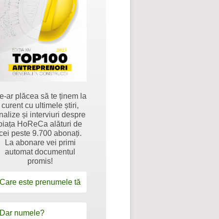
e-ar plăcea să te ținem la
curent cu ultimele știri,
nalize și interviuri despre
piața HoReCa alături de
cei peste 9.700 abonați.
La abonare vei primi
automat documentul
promis!