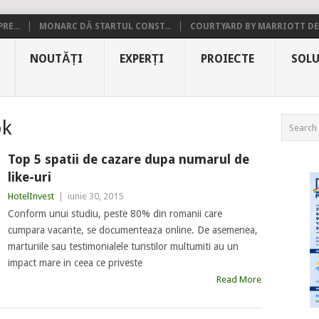
RE...
MONARC DĂ STARTUL CONST...
COURTYARD BY MARRIOTT DE.
NOUTĂȚI
EXPERȚI
PROIECTE
SOLU
ok
Top 5 spatii de cazare dupa numarul de
like-uri
HotelInvest
|
iunie 30, 2015
Conform unui studiu, peste 80% din romanii care
cumpara vacante, se documenteaza online. De asemenea,
marturiile sau testimonialele turistilor multumiti au un
impact mare in ceea ce priveste
Read More