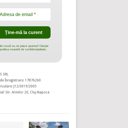
ici nouă nu ne place spamul! Citește
politica noastră de confidențialitate.
S SRL
de Înregistrare: 17876260
riculare: J12/3019/2005
al: Str. Arinilor 20, Cluj-Napoca