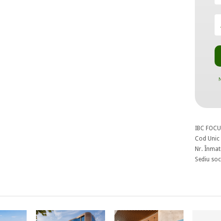
N
IBC FOCU
Cod Unic 
Nr. Înmat
Sediu soci