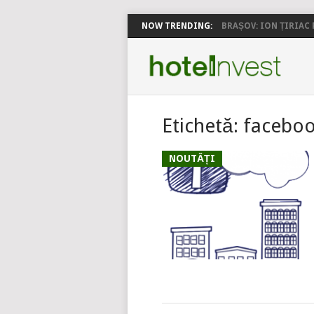
NOW TRENDING:
BRAȘOV: ION ȚIRIAC P
Etichetă:
facebo
NOUTĂȚI