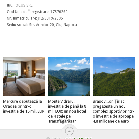
IBC FOCUS SRL
Cod Unic de Înregistrare: 17876260
Nr. Înmatriculare: J12/3019/2005
Sediu social: Str. Arinilor 20, Cluj-Napoca
Mercure debutează la
Monte Vidraru,
Brașov: Ion Țiriac
Oradea printr-o
investiție de până la 8
pregătește un nou
investiție de 15 mil. EUR
mil. EUR: un nou hotel
complex sportiv printr-
de 4 stele pe
o investiție de aproape
Transfăgărășan
4,8 milioane de euro