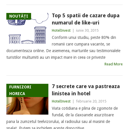
Top 5 spatii de cazare dupa
NOUTĂȚI
numarul de like-uri
HotelInvest
|
iunie 30, 2015
Conform unui studiu, peste 80% din
romanii care cumpara vacante, se
documenteaza online. De asemenea, marturiile sau testimonialele
turistilor multumiti au un impact mare in ceea ce priveste
Read More
7 secrete care va pastreaza
FURNIZORI
linistea in hotel
HORECA
HotelInvest
|
februarie 20, 2015
Viata cotidiana e plina de zgomote de
fundal, de la claxoanele asurzitoare
pana la zumzetul teelvizorului, al radioului sau al masinii de
spalat. Putem sa inchidem aceste dispozitive