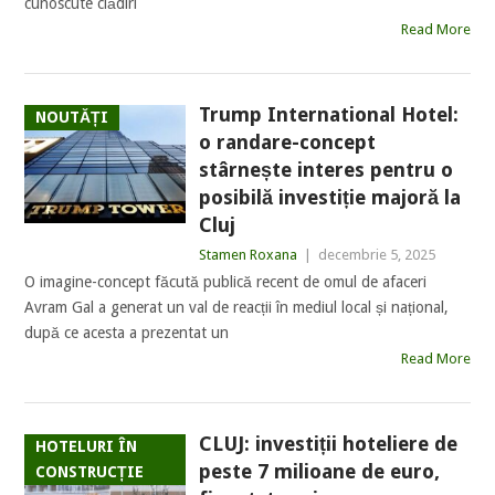
cunoscute clădiri
Read More
Trump International Hotel:
NOUTĂȚI
o randare-concept
stârnește interes pentru o
posibilă investiție majoră la
Cluj
Stamen Roxana
|
decembrie 5, 2025
O imagine-concept făcută publică recent de omul de afaceri
Avram Gal a generat un val de reacții în mediul local și național,
după ce acesta a prezentat un
Read More
CLUJ: investiții hoteliere de
HOTELURI ÎN
peste 7 milioane de euro,
CONSTRUCȚIE