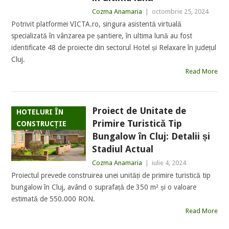
Cozma Anamaria
|
octombrie 25, 2024
Potrivit platformei VICTA.ro, singura asistentă virtuală
specializată în vânzarea pe șantiere, în ultima lună au fost
identificate 48 de proiecte din sectorul Hotel și Relaxare în județul
Cluj.
Read More
Proiect de Unitate de
HOTELURI ÎN
Primire Turistică Tip
CONSTRUCȚIE
Bungalow în Cluj: Detalii și
Stadiul Actual
Cozma Anamaria
|
iulie 4, 2024
Proiectul prevede construirea unei unități de primire turistică tip
bungalow în Cluj, având o suprafață de 350 m² și o valoare
estimată de 550.000 RON.
Read More