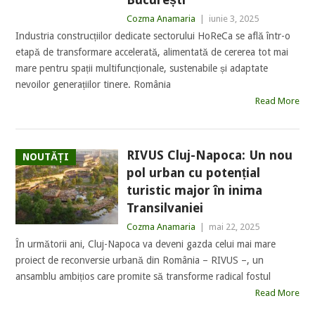
Cozma Anamaria
|
iunie 3, 2025
Industria construcțiilor dedicate sectorului HoReCa se află într-o
etapă de transformare accelerată, alimentată de cererea tot mai
mare pentru spații multifuncționale, sustenabile și adaptate
nevoilor generațiilor tinere. România
Read More
RIVUS Cluj-Napoca: Un nou
NOUTĂȚI
pol urban cu potențial
turistic major în inima
Transilvaniei
Cozma Anamaria
|
mai 22, 2025
În următorii ani, Cluj-Napoca va deveni gazda celui mai mare
proiect de reconversie urbană din România – RIVUS –, un
ansamblu ambițios care promite să transforme radical fostul
Read More