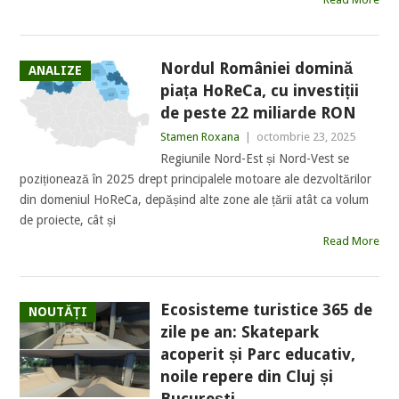
Nordul României domină
ANALIZE
piața HoReCa, cu investiții
de peste 22 miliarde RON
Stamen Roxana
|
octombrie 23, 2025
Regiunile Nord-Est și Nord-Vest se
poziționează în 2025 drept principalele motoare ale dezvoltărilor
din domeniul HoReCa, depășind alte zone ale țării atât ca volum
de proiecte, cât și
Read More
Ecosisteme turistice 365 de
NOUTĂȚI
zile pe an: Skatepark
acoperit și Parc educativ,
noile repere din Cluj și
București