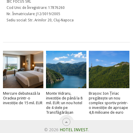
IBC FOCUS SRL
Cod Unic de Înregistrare: 17876260
Nr. Înmatriculare: J12/3019/2005
Sediu social: Str. Arinilor 20, Cluj-Napoca
Mercure debutează la
Monte Vidraru,
Brașov: Ion Țiriac
Oradea printr-o
investiție de până la 8
pregătește un nou
investiție de 15 mil. EUR
mil. EUR: un nou hotel
complex sportiv printr-
de 4 stele pe
o investiție de aproape
Transfăgărășan
4,8 milioane de euro
© 2026
HOTEL INVEST
.