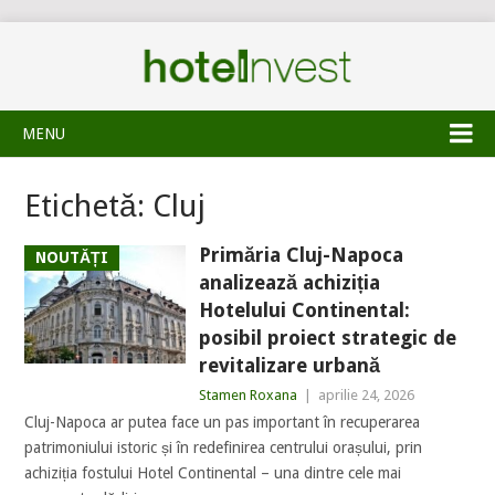
MENU
Etichetă:
Cluj
Primăria Cluj-Napoca
NOUTĂȚI
analizează achiziția
Hotelului Continental:
posibil proiect strategic de
revitalizare urbană
Stamen Roxana
|
aprilie 24, 2026
Cluj-Napoca ar putea face un pas important în recuperarea
patrimoniului istoric și în redefinirea centrului orașului, prin
achiziția fostului Hotel Continental – una dintre cele mai