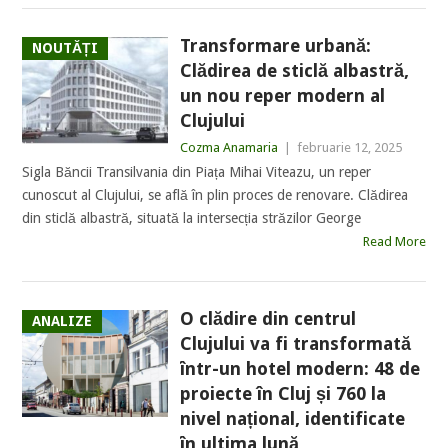
Transformare urbană:
NOUTĂȚI
Clădirea de sticlă albastră,
un nou reper modern al
Clujului
Cozma Anamaria
|
februarie 12, 2025
Sigla Băncii Transilvania din Piața Mihai Viteazu, un reper
cunoscut al Clujului, se află în plin proces de renovare. Clădirea
din sticlă albastră, situată la intersecția străzilor George
Read More
O clădire din centrul
ANALIZE
Clujului va fi transformată
într-un hotel modern: 48 de
proiecte în Cluj și 760 la
nivel național, identificate
în ultima lună