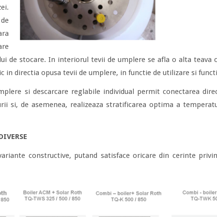
ei.
de
ara
are
lui de stocare. In interiorul tevii de umplere se afla o alta teav
c in directia opusa tevii de umplere, in functie de utilizare si funct
plere si descarcare reglabile individual permit conectarea direc
urii si, de asemenea, realizeaza stratificarea optima a temperatu
DIVERSE
riante constructive, putand satisface oricare din cerinte privi