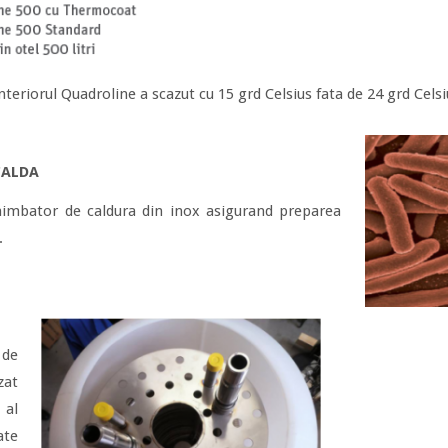
nteriorul Quadroline a scazut cu 15 grd Celsius fata de 24 grd Celsiu
CALDA
himbator de caldura din inox asigurand preparea
.
 de
zat
al
ate