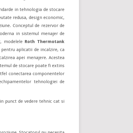
ndarde in tehnologia de stocare
reutate redusa, design economic,
oziune. Conceptul de rezervor de
moderna in sistemul menajer de
or, modelele
Roth Thermotank
 pentru aplicatii de incalzire, ca
calzirea apei menajere. Acestea
stemul de stocare poate fi extins
astfel conectarea componentelor
 echipamentelor tehnologiei de
in punct de vedere tehnic cat si
roziune. Stocatorul nu necesita