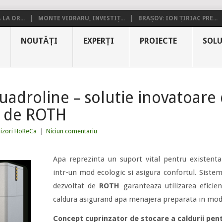
LA OR...
MONTE VIDRARU, INVESTIȚ...
BRAȘOV: ION ȚIRIAC PRE...
NOUTĂȚI
EXPERȚI
PROIECTE
SOLU
droline – solutie inovatoare 
ta de ROTH
nizori HoReCa
|
Niciun comentariu
Apa reprezinta un suport vital pentru existenta 
intr-un mod ecologic si asigura confortul. Sistemu
dezvoltat de
ROTH
garanteaza utilizarea eficie
caldura asigurand apa menajera preparata in mod 
Concept cuprinzator de stocare a caldurii pent