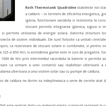
Roth Thermotank Quadroline
stabileste noi sta
a caldurii – in termeni de eficienta energetica, g
igiena, functionare variabila si rezistenta la cor
stocare permite integrarea igienica, sigura si 
, si permite utilizarea de energie solara. Datorita structurii l
roiecte de sistem individuale. Ele sunt folosite ca unitati centrale
pon, ca rezervoare de stocare solare si combinate, si pentru in
e 325 si 850 litri, si extinderea gamei este in curs de pregatire. Si
1000 de litri prin intermediul racordului la baterie si permite 
sare ca urmare a unei conversii sau reabilitari ulterioare a
talarea ulterioara a unui sistem solar sau cu pompe de caldura.
r de caldura ne dorim sa indeplineasca o serie de cerinte atat d
E
e realizat dintr-un material plastic compozit rezistent la co