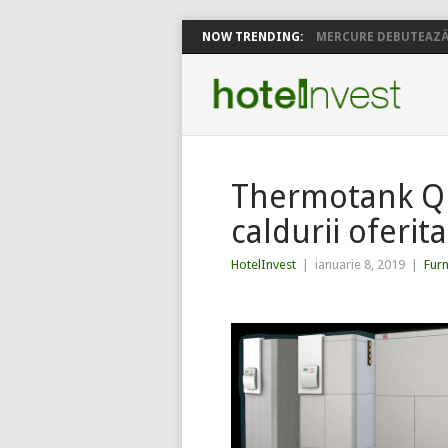
NOW TRENDING:
MERCURE DEBUTEAZĂ 
Thermotank Qua
caldurii oferi
HotelInvest
|
ianuarie 8, 2019
|
Fur