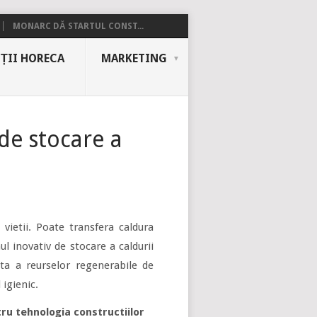
MONARC DĂ STARTUL CONST...
ȚII HORECA
MARKETING
de stocare a
vietii. Poate transfera caldura
l inovativ de stocare a caldurii
nta a reurselor regenerabile de
igienic.
ru tehnologia constructiilor