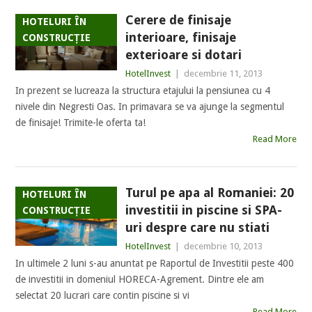
Cerere de finisaje
HOTELURI ÎN
interioare, finisaje
CONSTRUCȚIE
exterioare si dotari
HotelInvest
|
decembrie 11, 2013
In prezent se lucreaza la structura etajului la pensiunea cu 4
nivele din Negresti Oas. In primavara se va ajunge la segmentul
de finisaje! Trimite-le oferta ta!
Read More
Turul pe apa al Romaniei: 20
HOTELURI ÎN
investitii in piscine si SPA-
CONSTRUCȚIE
uri despre care nu stiati
HotelInvest
|
decembrie 10, 2013
In ultimele 2 luni s-au anuntat pe Raportul de Investitii peste 400
de investitii in domeniul HORECA-Agrement. Dintre ele am
selectat 20 lucrari care contin piscine si vi
Read More