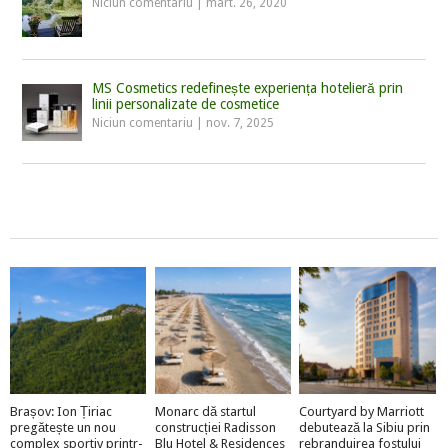
Niciun comentariu
|
mart. 26, 2020
MS Cosmetics redefinește experiența hotelieră prin
linii personalizate de cosmetice
Niciun comentariu
|
nov. 7, 2025
Brașov: Ion Țiriac
Monarc dă startul
Courtyard by Marriott
pregătește un nou
construcției Radisson
debutează la Sibiu prin
complex sportiv printr-
Blu Hotel & Residences
rebranduirea fostului