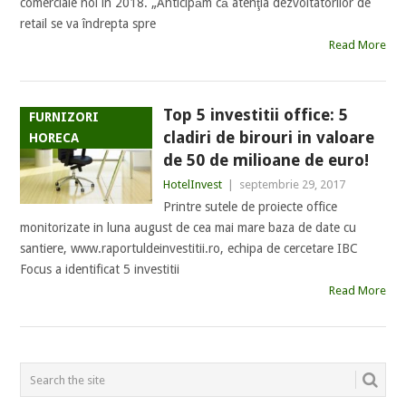
comerciale noi în 2018. „Anticipăm că atenţia dezvoltatorilor de
retail se va îndrepta spre
Read More
Top 5 investitii office: 5
FURNIZORI
cladiri de birouri in valoare
HORECA
de 50 de milioane de euro!
HotelInvest
|
septembrie 29, 2017
Printre sutele de proiecte office
monitorizate in luna august de cea mai mare baza de date cu
santiere, www.raportuldeinvestitii.ro, echipa de cercetare IBC
Focus a identificat 5 investitii
Read More
POSTS
NAVIGATION