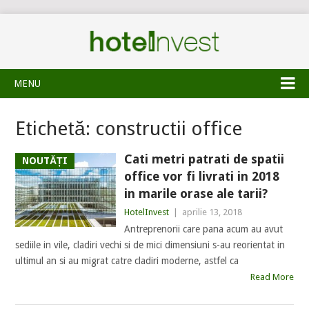
MENU
Etichetă:
constructii office
Cati metri patrati de spatii
NOUTĂȚI
office vor fi livrati in 2018
in marile orase ale tarii?
HotelInvest
|
aprilie 13, 2018
Antreprenorii care pana acum au avut
sediile in vile, cladiri vechi si de mici dimensiuni s-au reorientat in
ultimul an si au migrat catre cladiri moderne, astfel ca
Read More