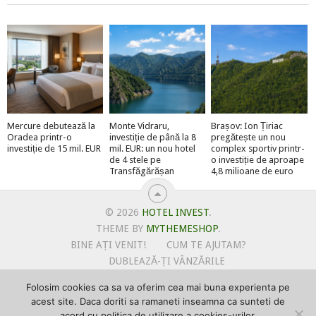
Mercure debutează la
Monte Vidraru,
Brașov: Ion Țiriac
Oradea printr-o
investiție de până la 8
pregătește un nou
investiție de 15 mil. EUR
mil. EUR: un nou hotel
complex sportiv printr-
de 4 stele pe
o investiție de aproape
Transfăgărășan
4,8 milioane de euro
© 2026
HOTEL INVEST
.
THEME BY
MYTHEMESHOP
.
BINE AȚI VENIT!
CUM TE AJUTAM?
DUBLEAZĂ-ȚI VÂNZĂRILE
OFERTE PENTRU ȘANTIERUL TĂU
Folosim cookies ca sa va oferim cea mai buna experienta pe
POLITICA DE UTILIZARE COOKIE-URI
acest site. Daca doriti sa ramaneti inseamna ca sunteti de
PRIMEȘTI GRATUIT MEGA-CADOURI LA ABONARE
acord cu politica de utilizare a cookies-urilor.