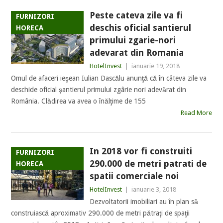
Peste cateva zile va fi
FURNIZORI
deschis oficial santierul
HORECA
primului zgarie-nori
adevarat din Romania
HotelInvest
|
ianuarie 19, 2018
Omul de afaceri ieşean Iulian Dascălu anunţă că în câteva zile va
deschide oficial şantierul primului zgârie nori adevărat din
România. Clădirea va avea o înălţime de 155
Read More
In 2018 vor fi construiti
FURNIZORI
290.000 de metri patrati de
HORECA
spatii comerciale noi
HotelInvest
|
ianuarie 3, 2018
Dezvoltatorii imobiliari au în plan să
construiască aproximativ 290.000 de metri pătraţi de spaţii