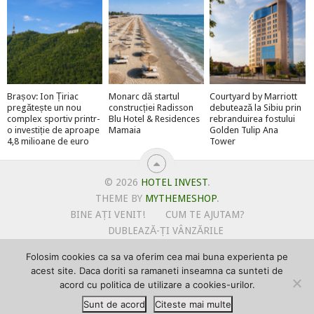
Brașov: Ion Țiriac
Monarc dă startul
Courtyard by Marriott
pregătește un nou
construcției Radisson
debutează la Sibiu prin
complex sportiv printr-
Blu Hotel & Residences
rebranduirea fostului
o investiție de aproape
Mamaia
Golden Tulip Ana
4,8 milioane de euro
Tower
© 2026
HOTEL INVEST
.
THEME BY
MYTHEMESHOP
.
BINE AȚI VENIT!
CUM TE AJUTAM?
DUBLEAZĂ-ȚI VÂNZĂRILE
OFERTE PENTRU ȘANTIERUL TĂU
Folosim cookies ca sa va oferim cea mai buna experienta pe
POLITICA DE UTILIZARE COOKIE-URI
acest site. Daca doriti sa ramaneti inseamna ca sunteti de
PRIMEȘTI GRATUIT MEGA-CADOURI LA ABONARE
acord cu politica de utilizare a cookies-urilor.
PROMOVEAZĂ-TE PE HOTELINVEST
PSPDCP
Sunt de acord
Citeste mai multe
TERMENI SI CONDITII