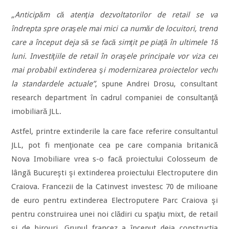
„Anticipăm că atenţia dezvoltatorilor de retail se va
îndrepta spre oraşele mai mici ca număr de locuitori, trend
care a început deja să se facă simţit pe piaţă în ultimele 18
luni. Investiţiile de retail în oraşele principale vor viza cel
mai probabil extinderea şi modernizarea proiectelor vechi
la standardele actuale”
, spune Andrei Drosu, consultant
research department în cadrul companiei de consultanţă
imobiliară JLL.
Astfel, printre extinderile la care face referire consultantul
JLL, pot fi menţionate cea pe care compania britanică
Nova Imobiliare vrea s-o facă proiectului Colosseum de
lângă Bucureşti şi extinderea proiectului Electroputere din
Craiova. Francezii de la Catinvest investesc 70 de milioane
de euro pentru extinderea Electroputere Parc Craiova şi
pentru construirea unei noi clădiri cu spaţiu mixt, de retail
şi de birouri. Grupul francez a început deja construcţia