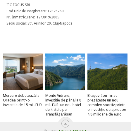
IBC FOCUS SRL
Cod Unic de Înregistrare: 17876260
Nr. Înmatriculare: J12/3019/2005
Sediu social: Str. Arinilor 20, Cluj-Napoca
Mercure debutează la
Monte Vidraru,
Brașov: Ion Țiriac
Oradea printr-o
investiție de până la 8
pregătește un nou
investiție de 15 mil. EUR
mil. EUR: un nou hotel
complex sportiv printr-
de 4 stele pe
o investiție de aproape
Transfăgărășan
4,8 milioane de euro